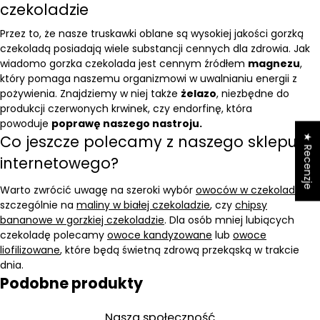
czekoladzie
Przez to, że nasze truskawki oblane są wysokiej jakości gorzką
czekoladą posiadają wiele substancji cennych dla zdrowia. Jak
wiadomo gorzka czekolada jest cennym źródłem
magnezu
,
który pomaga naszemu organizmowi w uwalnianiu energii z
pożywienia. Znajdziemy w niej także
żelazo
, niezbędne do
produkcji czerwonych krwinek, czy endorfinę, która
powoduje
poprawę naszego nastroju.
Co jeszcze polecamy z naszego sklepu
★ Recenzje
internetowego?
Warto zwrócić uwagę na szeroki wybór
owoców w czekoladzie
,
szczególnie na
maliny w białej czekoladzie
, czy
chipsy
bananowe w gorzkiej czekoladzie
. Dla osób mniej lubiących
czekoladę polecamy
owoce kandyzowane
lub
owoce
liofilizowane
, które będą świetną zdrową przekąską w trakcie
dnia.
Podobne produkty
Nasza społeczność