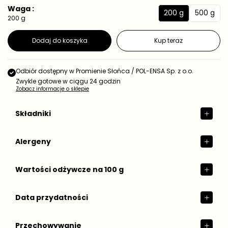
e
a
Waga :
d
200 g
500 g
r
2
5
200 g
n
e
0
0
o
g
s
0
0
Dodaj do koszyka
Kup teraz
t
u
g
g
k
l
o
a
w
Odbiór dostępny w
Promienie Słońca / POL-ENSA Sp. z o.o.
r
a
Zwykle gotowe w ciągu 24 godzin
n
Zobacz informacje o sklepie
a
Składniki
Alergeny
Wartości odżywcze na 100 g
Data przydatności
Przechowywanie