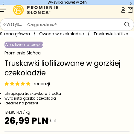
Wysyłka nawet w 24h
Przejdź do
treści
S
Wszystkie kategorie
z
Strona główna
u
/
Owoce w czekoladzie
/
Truskawki liofilizowane w gorzkiej czekoladzie
Przejdź do
k
informacji
Wrażliwe na ciepło
o
a
produkcie
j
Promienie Słońca
Truskawki liofilizowane w gorzkiej
czekoladzie
1 recenzji
chrupiąca truskawka w środku
wyrazista gorzka czekolada
idealne na prezent
C
134,95 PLN / kg
e
26,99 PLN
C
1/szt.
n
e
a
j
n