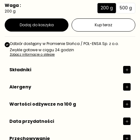
e
a
Waga :
d
200 g
500 g
r
2
5
200 g
n
e
0
0
o
g
s
0
0
Dodaj do koszyka
Kup teraz
t
u
g
g
k
l
o
a
w
Odbiór dostępny w
Promienie Słońca / POL-ENSA Sp. z o.o.
r
a
Zwykle gotowe w ciągu 24 godzin
n
Zobacz informacje o sklepie
a
Składniki
Alergeny
Wartości odżywcze na 100 g
Data przydatności
Przechowywanie