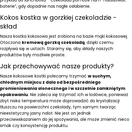
przykład do lunchboxa - czekolada pomoże nam “naładować
baterie”, gdy dopadnie nas nagłe osłabienie.
Kokos kostka w gorzkiej czekoladzie -
skład
Nasza kostka kokosowa jest zrobiona na
bazie mąki kokosowej
.
Otoczona
kremową gorzką czekoladą
, dzięki czemu
rozpływa się w ustach. Staramy się, aby składy naszych
produktów były możliwie proste.
Jak przechowywać nasze produkty?
Nasze kokosowe kostki polecamy trzymać
w suchym,
chłodnym miejscu z dala od bezpośredniego
promieniowania słonecznego i w szczelnie zamkniętym
opakowaniu
. Nie zaleca się trzymać ich w lodówce, ponieważ
zbyt niska temperatura może doprowadzić do krystalizacji
tłuszczu na powierzchni czekolady, tym samym tworząc
nieestetyczny jasny nalot. Nie jest on jednak
przeciwwskazaniem do jej spożywania, ale może zmienić nieco
smak czy konsystencję produktu.