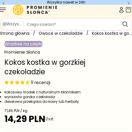
Wysyłka nawet w 24h
Przejdź do
treści
S
Wszystkie kategorie
z
Strona główna
u
/
Owoce w czekoladzie
/
Kokos kostka w gorzkiej czekoladzie
Przejdź do
k
informacji
Wrażliwe na ciepło
o
a
produkcie
j
Promienie Słońca
Kokos kostka w gorzkiej
czekoladzie
11 recenzji
kokosowy środek z naturalnym błonnikiem
wyrazista gorzka czekolada
deserowa przekąska do kawy lub herbaty
C
71,45 PLN / kg
e
14,29 PLN
C
1/szt.
n
e
a
j
n