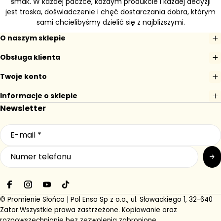
smak. W każdej paczce, każdym produkcie i każdej decyzji
jest troska, doświadczenie i chęć dostarczania dobra, którym
sami chcielibyśmy dzielić się z najbliższymi.
O naszym sklepie
Obsługa klienta
Twoje konto
Informacje o sklepie
Newsletter
F
I
Y
T
a
n
o
i
© Promienie Słońca | Pol Ensa Sp z o.o., ul. Słowackiego 1, 32-640
c
s
u
k
Zator.
Wszystkie prawa zastrzeżone. Kopiowanie oraz
e
t
T
T
rozpowszechnianie bez zezwolenia zabronione.