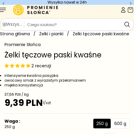
Wysyłka nawet w 24h
Przejdź do
treści
S
Wszystkie kategorie
z
Strona główna
u
/
Żelki i pianki
/
Żelki tęczowe paski kwaśne
Przejdź do
k
informacji
Promienie Słońca
o
a
produkcie
j
Żelki tęczowe paski kwaśne
2 recenzji
intensywnie kwaśna posypka
owocowy smak z wyrazistym przełamaniem
miękka konsystencja
C
37,56 PLN / kg
e
9,39 PLN
C
1/szt.
n
e
a
j
n
e
a
Waga :
d
250 g
600 g
r
2
6
250 g
n
e
5
0
o