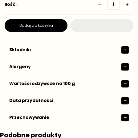
g
s
Ilość :
0
0
t
u
g
g
k
l
o
a
w
Dodaj do koszyka
r
a
n
a
Składniki
Alergeny
Wartości odżywcze na 100 g
Data przydatności
Przechowywanie
Podobne produkty