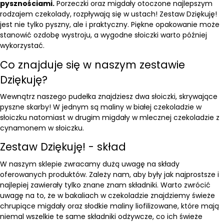
pysznościami.
Porzeczki oraz migdały otoczone najlepszym
rodzajem czekolady, rozpływają się w ustach! Zestaw Dziękuję!
jest nie tylko pyszny, ale i praktyczny. Piękne opakowanie może
stanowić ozdobę wystroju, a wygodne słoiczki warto później
wykorzystać.
Co znajduje się w naszym zestawie
Dziękuję?
Wewnątrz naszego pudełka znajdziesz dwa słoiczki, skrywające
pyszne skarby! W jednym są
maliny w białej czekoladzie w
słoiczku
natomiast w drugim
migdały w mlecznej czekoladzie z
cynamonem w słoiczku
.
Zestaw Dziękuję! - skład
W naszym sklepie zwracamy dużą uwagę na składy
oferowanych produktów. Zależy nam, aby były jak najprostsze i
najlepiej zawierały tylko znane znam składniki. Warto zwrócić
uwagę na to, że w bakaliach w czekoladzie znajdziemy świeże
chrupiące
migdały
oraz słodkie
maliny liofilizowane
, które mają
niemal wszelkie te same składniki odżywcze, co ich świeże