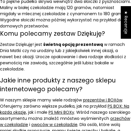
To piękne pudełko skrywa wewnątrz dwa słoiczki z pysznościami.
Maliny w białej czekoladzie mają 120 gramów, natomiast
★ Recenzje
migdały w mlecznej czekoladzie z cynamonem to 180 gramów.
Wygodne słoiczki można później wykorzystać na przykład do
domowych przetworów.
Komu polecamy zestaw Dziękuję?
Zestaw Dziękuję! jest
świetną opcją prezentową
w ramach
Dnia Matki czy na urodziny lub z jakiejkolwiek innej okazji, a
nawet bez okazji. Urocze opakowanie i dwa rodzaje słodkości z
pewnością nie zawiodą, szczególnie jeśli lubisz bakalie w
czekoladzie.
Jakie inne produkty z naszego sklepu
internetowego polecamy?
W naszym sklepie mamy wiele rodzajów
prezentów i BOXów
.
Oferujemy zarówno większe pudełka, jak na przykład
PS BOX: Na
każda okazję
, jak i małe
PS Mini BOXy
. Wśród naszego szerokiego
asortymentu można znaleźć mnóstwo wyśmienitych
orzechów
w czekoladzie
i
owoców w czekoladzie
. Dla osób, które wolą
mniej słodkie propozycje, mamy świeże
orzechy i bakalie
, a