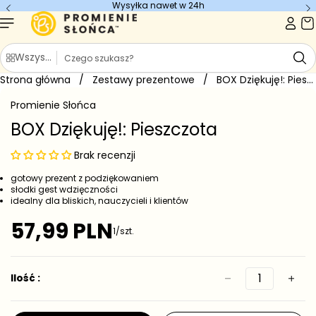
Wysyłka nawet w 24h
Przejdź do
treści
S
Wszystkie kategorie
z
Strona główna
u
/
Zestawy prezentowe
/
BOX Dziękuję!: Pieszczota
Przejdź do
k
informacji
Promienie Słońca
o
a
produkcie
j
BOX Dziękuję!: Pieszczota
Brak recenzji
gotowy prezent z podziękowaniem
słodki gest wdzięczności
idealny dla bliskich, nauczycieli i klientów
57,99 PLN
1/szt.
C
e
n
a
Ilość :
r
e