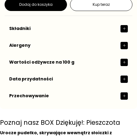
g
Dodaj do koszyka
Kup teraz
u
l
a
r
Składniki
n
a
Alergeny
Wartości odżywcze na 100 g
Data przydatności
Przechowywanie
Poznaj nasz BOX Dziękuję!: Pieszczota
Urocze pudełko, skrywające wewnątrz słoiczki z