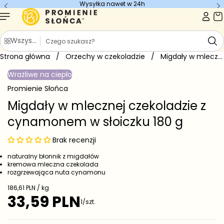
Wysyłka nawet w 24h
Przejdź do
treści
S
Wszystkie kategorie
z
Strona główna
u
/
Orzechy w czekoladzie
/
Migdały w mlecznej czekoladzie z...
Przejdź do
k
informacji
Wrażliwe na ciepło
o
a
produkcie
j
Promienie Słońca
Migdały w mlecznej czekoladzie z
cynamonem w słoiczku 180 g
Brak recenzji
naturalny błonnik z migdałów
kremowa mleczna czekolada
rozgrzewająca nuta cynamonu
C
186,61 PLN / kg
e
33,59 PLN
C
1/szt.
n
e
a
j
n