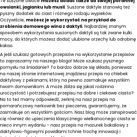
Te suszone owoce
możesz dodać także do swojej porannej
owsianki, jaglanku lub musli
. Suszone daktyle stanowią też
pyszny dodatek do ciast i różnego rodzaju wypieków.
Oczywiście,
możesz je wykorzystać na przykład do
zrobienia domowego wina z daktyli
. Najbardziej znanym
sposobem wykorzystania suszonych daktyli są tak zwane kulki
mocy, do których możesz dodać ulubione orzechy lub odrobinę
kakao.
A jeśli szukasz gotowych przepisów na wykorzystanie przepisów
to zapraszamy na naszego
bloga
! Może szukasz pysznego
pomysłu na śniadanie? To bardzo dobrze się składa, ponieważ
na naszej stronie internetowej znajdziesz
przepis na chlebek
daktylowy z pekanami
, który na pewno zasmakuje wszystkim
twoim domownikom. A może zbliża się jakaś rodzinna
uroczystość i potrzebujesz przepisu na dobre i ciekawe ciasto?
Na to też mamy odpowiedź, zerknij na nasz
przepis na
pomarańczowy nerkownik bez pieczenia
, gwarantujemy, że
zasmakuje on wszystkim gościom. Nasz blog może zainspirować
cię również do upieczenia klasycznego wielkanocnego ciasta w
nieco innym wydaniu - nasz
przepis na mazurek bakaliowy z
daktylowo-figowymi powidłami
tchnie trochę innowacji i