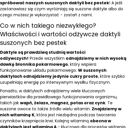
spróbować naszych suszonych daktyli bez pestek
! A jeśli
zastanawiasz się czym wyróżniają się suszone daktyle albo do
czego możesz je wykorzystać - zostań z nami.
Co w nich takiego niezwykłego?
Właściwości i wartości odżywcze daktyli
suszonych bez pestek
Daktyle są prawdziwą studnią wartości
odżywczych!
Przede wszystkim
odnajdziemy w nich wysoką
dawkę błonnika pokarmowego
, który wspiera
funkcjonowanie układu pokarmowego.
W suszonych
daktylach odnajdziemy jedynie cukry proste
, które szybko
uzupełniają energię po intensywnym wysiłku fizycznym.
Ponadto, w daktylach odnajdziemy wiele kluczowych
pierwiastków dla prawidłowego funkcjonowania organizmu,
takich jak
wapń, żelazo, magnez, potas oraz cynk
. Te
suszone owoce to także źródło wielu witamin.
Znajdziemy w
nich witaminę K
, która jest niezbędna podczas tworzenia
czynników krzepnięcia krwi. Kolejną witaminą
obecna w
daktylach jest witamina A
- kluczowa dla procesów widzenia,