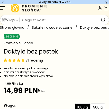
Wysyłka nawet w 24h
Przejdź do
treści
S
Wszystkie kategorie
z
Strona główna
u
/
Bakalie i owoce suszone
/
Daktyle bez pestek
Przejdź do
k
informacji
Bestseller
o
a
produkcie
j
Promienie Słońca
Daktyle bez pestek
71 recenzji
źródło błonnika pokarmowego
naturalna słodycz owoców
do owsianek, deserów i wypieków
C
14,99 PLN / kg
e
14,99 PLN
C
1/szt.
n
e
a
j
n
e
a
Waga :
d
1000 g
500 g
r