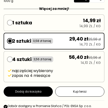
1
5
1000 g
n
e
0
0
o
Więcej za mniej!
g
s
0
0
t
u
0
g
k
l
14,99 zł
g
o
1 sztuka
a
w
14,99 ZŁ
/ KG
r
a
n
a
29,40 zł
29,98 zł
2 sztuki
0,58 zł taniej
14,70 ZŁ
/ KG
56,40 zł
59,96 zł
4 sztuki
3,56 zł taniej
14,10 ZŁ
/ KG
najczęściej wybierany
zapas na 4 miesiące
Dodaj do koszyka
Kup teraz
Odbiór dostępny w
Promienie Słońca / POL-ENSA Sp. z o.o.