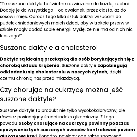
“Te suszone daktyle to świetne rozwiązanie do każdej kuchni.
Dodaję je do wszystkiego - od owsianek, przez ciasta, aż do
sosów i mięs. Oprócz tego kilka sztuk daktyli wrzucam do
pudełek śniadaniowych moich dzieci, aby w trakcie przerw w
szkole mogły dodać sobie energii. Myślę, że nie ma od nich nic
lepszego!”
Suszone daktyle a cholesterol
Daktyle są idealną przekąską dla osób borykających się z
chorobą układu krążenia.
Suszone daktyle
zapobiegają
odkładaniu się cholesterolu w naszych żyłach
, dzięki
czemu chronią nas przed miażdżycą.
Czy chorując na cukrzycę można jeść
suszone daktyle?
Suszone daktyle to produkt nie tylko wysokokaloryczny, ale
również posiadający średni indeks glikemiczny. Z tego
powodu
osoby chorujące na cukrzycę powinny podczas
spożywania tych suszonych owoców kontrolować poziom
glukozy we krwi
. Ponadto, powinny one także spożywać