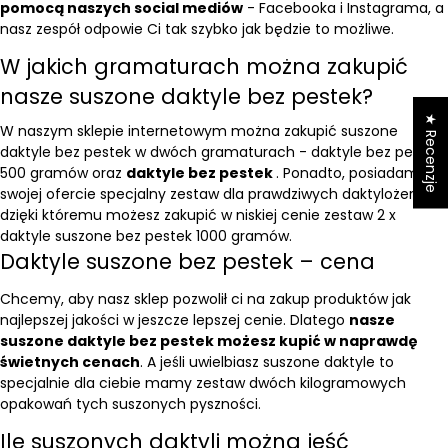
pomocą naszych social mediów
- Facebooka i Instagrama, a
nasz zespół odpowie Ci tak szybko jak będzie to możliwe.
W jakich gramaturach można zakupić
nasze suszone daktyle bez pestek?
★ Recenzje
W naszym sklepie internetowym można zakupić suszone
daktyle bez pestek w dwóch gramaturach -
daktyle bez pestek
500 g
ramów oraz
daktyle bez pestek
. Ponadto, posiadamy w
swojej ofercie specjalny zestaw dla prawdziwych daktylożerców,
dzięki któremu możesz zakupić w niskiej cenie
zestaw 2 x
daktyle suszone bez pestek 1000 g
ramów.
Daktyle suszone bez pestek – cena
Chcemy, aby nasz sklep pozwolił ci na zakup produktów jak
najlepszej jakości w jeszcze lepszej cenie. Dlatego
nasze
suszone daktyle bez pestek możesz kupić w naprawdę
świetnych cenach
. A jeśli uwielbiasz suszone daktyle to
specjalnie dla ciebie mamy zestaw dwóch kilogramowych
opakowań tych suszonych pyszności.
Ile suszonych daktyli można jeść