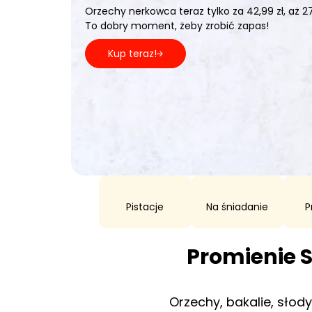
To prosty sposób, aby podarować komuś
coś pysznego — bez zgadywania ulubionyc
Sprawdź!
Pistacje
Na śniadanie
P
Promienie S
Orzechy, bakalie, słod