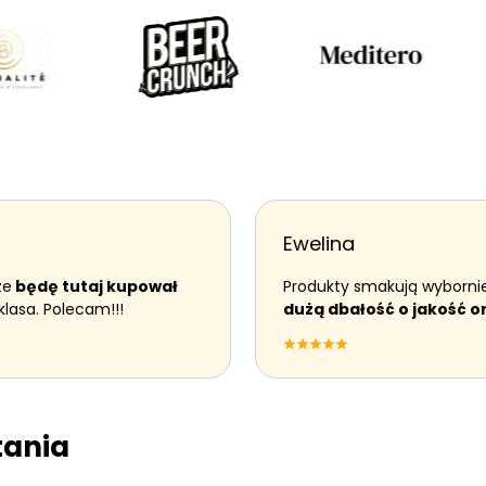
a
o
r
w
a
n
a
Ewelina
że
będę tutaj kupował
Produkty smakują wybornie
klasa. Polecam!!!
dużą dbałość o jakość o
tania