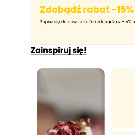
a
a
Zdobądź rabat -15%
Zapisz się do newsletter'a i zdobądź aż -15% 
Zainspiruj się!