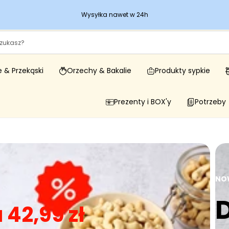
Wysyłka nawet w 24h
 & Przekąski
Orzechy & Bakalie
Produkty sypkie
Prezenty i BOX'y
Potrzeby
NO
nkowa