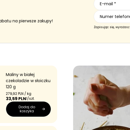
a
n
a
a
rabatu na pierwsze zakupy!
Zapisując się, wyrażas
Maliny w białej
czekoladzie w słoiczku
120 g
C
279,92 PLN / kg
e
C
33,59 PLN
1/szt.
n
e
Dodaj do
a
n
koszyka
j
a
e
r
d
e
n