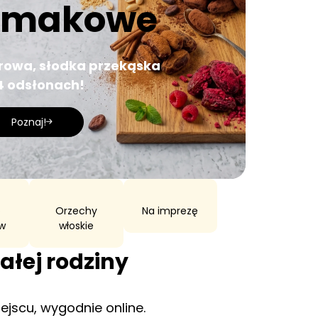
smakowe
Im więcej opakowań wybierasz, tym korzystniejsza cena!
Jedno opakowanie dla Ciebie, a drugim się podziel
Sprawdź!
rowa, słodka przekąska
4 odsłonach!
Poznaj!
o
Orzechy
Na imprezę
w
włoskie
ałej rodziny
ejscu, wygodnie online.