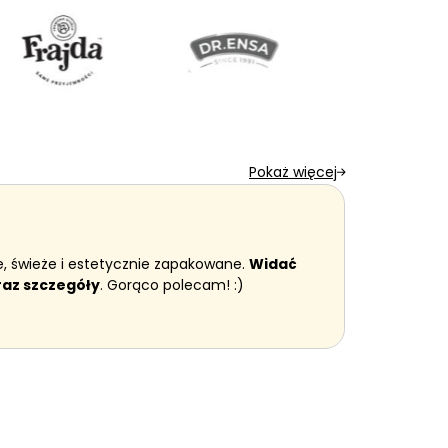
a
Pokaż więcej
Julia
, świeże i estetycznie zapakowane.
Widać
Po pro
raz szczegóły
. Gorąco polecam! :)