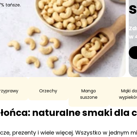
h smaków.
Zd
w 
rzyprawy
Orzechy
Mango
Mąki d
suszone
wypiekó
łońca: naturalne smaki dla c
ycze, prezenty i wiele więcej. Wszystko w jednym mi