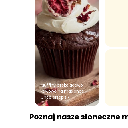
Muffiny czekoladowo-
kawowe na maślance
Chcę przepis
Poznaj nasze słoneczne 