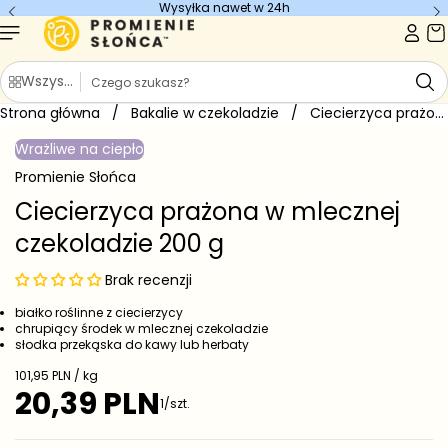
Wysyłka nawet w 24h
Przejdź do
treści
S
Wszystkie kategorie
z
Strona główna
u
/
Bakalie w czekoladzie
/
Ciecierzyca prażona w mlecznej czekoladzie...
Przejdź do
k
informacji
Wrażliwe na ciepło
o
a
produkcie
j
Promienie Słońca
Ciecierzyca prażona w mlecznej
czekoladzie 200 g
Brak recenzji
białko roślinne z ciecierzycy
chrupiący środek w mlecznej czekoladzie
słodka przekąska do kawy lub herbaty
C
101,95 PLN / kg
e
20,39 PLN
C
1/szt.
n
e
a
j
n