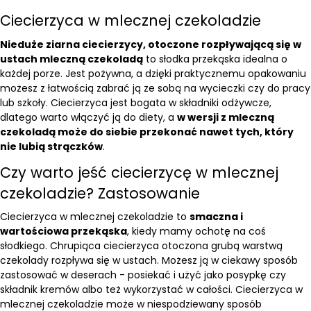
Ciecierzyca w mlecznej czekoladzie
Nieduże ziarna ciecierzycy, otoczone rozpływającą się w
ustach mleczną czekoladą
to słodka przekąska idealna o
każdej porze. Jest pożywna, a dzięki praktycznemu opakowaniu
możesz z łatwością zabrać ją ze sobą na wycieczki czy do pracy
lub szkoły. Ciecierzyca jest bogata w składniki odżywcze,
dlatego warto włączyć ją do diety, a
w wersji z mleczną
czekoladą może do siebie przekonać nawet tych, który
nie lubią strączków
.
Czy warto jeść ciecierzycę w mlecznej
czekoladzie? Zastosowanie
Ciecierzyca w mlecznej czekoladzie to
smaczna i
wartościowa przekąska
, kiedy mamy ochotę na coś
słodkiego. Chrupiąca ciecierzyca otoczona grubą warstwą
czekolady rozpływa się w ustach. Możesz ją w ciekawy sposób
zastosować w deserach - posiekać i użyć jako posypkę czy
składnik kremów albo też wykorzystać w całości. Ciecierzyca w
mlecznej czekoladzie może w niespodziewany sposób