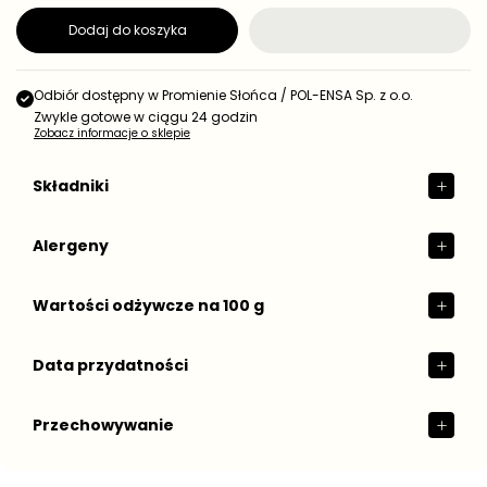
e
a
d
Dodaj do koszyka
r
n
e
o
g
s
t
u
Odbiór dostępny w
Promienie Słońca / POL-ENSA Sp. z o.o.
k
l
Zwykle gotowe w ciągu 24 godzin
o
Zobacz informacje o sklepie
a
w
r
a
n
Składniki
a
Alergeny
Wartości odżywcze na 100 g
Data przydatności
Przechowywanie