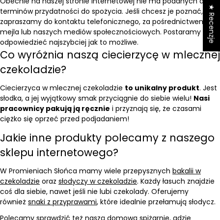
Obecnie na naszej stronie internetowej nie ma podanych dat
★ Recenzje
terminów przydatności do spożycia. Jeśli chcesz je poznać,
zapraszamy do kontaktu telefonicznego, za pośrednictwem
mejla lub naszych mediów społecznościowych. Postaramy się
odpowiedzieć najszybciej jak to możliwe.
Co wyróżnia naszą ciecierzycę w mlecznej
czekoladzie?
Ciecierzyca w mlecznej czekoladzie
to unikalny produkt
. Jest
słodka, a jej wyjątkowy smak przyciągnie do siebie wielu!
Nasi
pracownicy pakują ją ręcznie
i przyznają się, że czasami
ciężko się oprzeć przed podjadaniem!
Jakie inne produkty polecamy z naszego
sklepu internetowego?
W Promieniach Słońca mamy wiele przepysznych
bakalii w
czekoladzie
oraz
słodyczy w czekoladzie
. Każdy łasuch znajdzie
coś dla siebie, nawet jeśli nie lubi czekolady. Oferujemy
również
snaki z przyprawami
, które idealnie przełamują słodycz.
Polecamy sprawdzić też naszą
domową spiżarnię,
gdzie