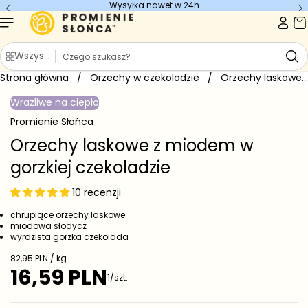
Wysyłka nawet w 24h
Przejdź do
treści
S
Wszystkie kategorie
z
Strona główna
u
/
Orzechy w czekoladzie
/
Orzechy laskowe z miodem w...
Przejdź do
k
informacji
Wrażliwe na ciepło
o
a
produkcie
j
Promienie Słońca
Orzechy laskowe z miodem w
gorzkiej czekoladzie
10 recenzji
chrupiące orzechy laskowe
miodowa słodycz
wyrazista gorzka czekolada
C
82,95 PLN / kg
e
16,59 PLN
C
1/szt.
n
e
a
j
n