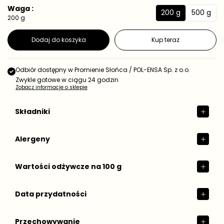
e
a
Waga :
d
200 g
500 g
r
2
5
200 g
n
e
0
0
o
g
s
0
0
Dodaj do koszyka
Kup teraz
t
u
g
g
k
l
o
a
w
Odbiór dostępny w
Promienie Słońca / POL-ENSA Sp. z o.o.
r
a
Zwykle gotowe w ciągu 24 godzin
n
Zobacz informacje o sklepie
a
Składniki
Alergeny
Wartości odżywcze na 100 g
Data przydatności
Przechowywanie