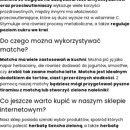
oraz przeciwutleniaczy
wykazuje wiele korzyści
prozdrowotnych, między innymi ma właściwości
przeciwutleniające, które są dużo wyższe niż w witaminie C.
Stymuluje ona również procesy metaboliczne, a także
reguluje
poziom cukru we krwi
.
Do czego można wykorzystywać
matche?
Matcha
ma wiele zastosowań w kuchni
. Można pić ją jako
napar herbaciany, ale również dodawać do jogurtów, smoothie,
czy
zrobić tak zwane matcha latte
.
Matcha
jest idealnym
dodatkiem do tortów, ciast i przeróżnych słodkości
. Z
pomocą naszej matchy
będziesz mógł przygotować pyszne
tiramisu z matchą lub stworzyć
zielone naleśniki
!
Co jeszcze warto kupić w naszym sklepie
internetowym?
Nasz sklep posiada szeroki wybór produktów, spośród których
warto polecić
herbatę Sencha zieloną
, a także
herbatę