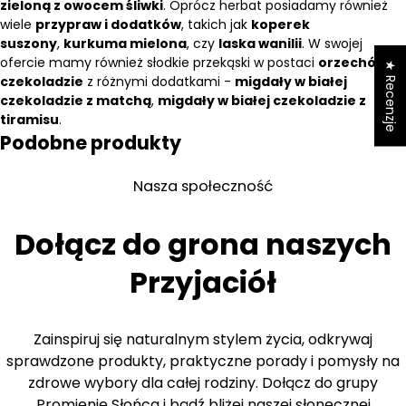
zieloną z owocem śliwki
. Oprócz herbat posiadamy również
wiele
przypraw i dodatków
, takich jak
koperek
suszony
,
kurkuma mielona
, czy
laska wanilii
. W swojej
ofercie mamy również słodkie przekąski w postaci
orzechów w
★ Recenzje
czekoladzie
z różnymi dodatkami -
migdały w białej
czekoladzie z matchą
,
migdały w białej czekoladzie z
tiramisu
.
Podobne produkty
Nasza społeczność
Dołącz do grona naszych
Przyjaciół
Zainspiruj się naturalnym stylem życia, odkrywaj
sprawdzone produkty, praktyczne porady i pomysły na
zdrowe wybory dla całej rodziny. Dołącz do grupy
Promienie Słońca i bądź bliżej naszej słonecznej