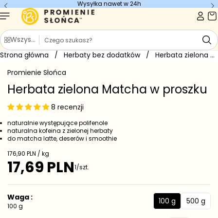
Wysyłka nawet w 24h
Przejdź do
treści
S
Wszystkie kategorie
z
Strona główna
u
/
Herbaty bez dodatków
/
Herbata zielona Matcha w proszku
Przejdź do
k
informacji
Promienie Słońca
o
a
produkcie
j
Herbata zielona Matcha w proszku
8 recenzji
naturalnie występujące polifenole
naturalna kofeina z zielonej herbaty
do matcha latte, deserów i smoothie
C
176,90 PLN / kg
e
17,69 PLN
C
1/szt.
n
e
a
j
n
e
a
Waga :
d
100 g
500 g
r
1
5
100 g
n
e
0
0
o