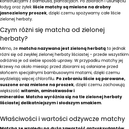
konstrukcjami z bambusa, plantacjach. Po zbiorach i usunięciu
łodyg oraz żyłek
liście matchy są mielone na drobny
jasnozielony proszek
, dzięki czemu spożywamy całe liście
zielonej herbaty.
Czym różni się matcha od zielonej
herbaty?
Mimo, że
matcha nazywana jest zieloną herbatą
to jednak
różni się od zwykłej zielonej herbaty liściastej - przede wszystkim
odróżnia je od siebie sposób uprawy. W przypadku matchy jej
krzewy na około miesiąc przed zbiorami są osłaniane przed
słońcem specjalnymi bambusowymi matami, dzięki czemu
wydzielają więcej chlorofilu.
Po zebraniu liście są parowane,
suszone oraz mielone na proszek
, dzięki czemu zachowują
większość
witamin, aminokwasów i
minerałów
.
Matcha
wyróżnia się na tle zielonej herbaty
liściastej
delikatniejszym i słodszym smakiem
.
Właściwości i wartości odżywcze matchy
Matcha
ze względu na
dużą zawartość antyoksydantów