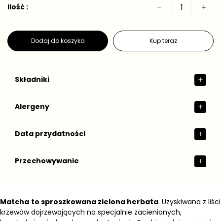
g
s
Ilość :
0
0
t
u
g
g
k
l
o
a
w
Dodaj do koszyka
Kup teraz
r
a
n
a
Składniki
Alergeny
Data przydatności
Przechowywanie
Matcha
to sproszkowana zielona herbata
. Uzyskiwana z liści
krzewów dojrzewających na specjalnie zacienionych,