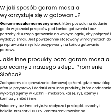
W jaki sposób garam masala
wykorzystuje się w gotowaniu?
Garam masala ma mocny smak
, który pozwala na dodanie
go do większości przepisów pod koniec gotowania i bez
potrzeby dłuższego gotowania na wolnym ogniu, aby połączyć i
wydobyć smak. Jest powszechnie stosowany w marynatach do
przyprawiania mięs lub posypywany na końcu gotowania
potrawy.
Jakie inne produkty poza garam masala
polecamy z naszego sklepu Promienie
Słońca?
Zachęcamy do sprawdzenia
domowej spiżarni
, gdzie nasz sklep
oferuje
przyprawy i dodatki
oraz inne produkty, które codziennie
wykorzystujemy w kuchni -
makaron
,
kaszę
,
ryż
,
dżemy i
konfitury
,
miód
i inne.
Polecamy też inne artykuły:
słodycze i przekąski
,
orzechy i
bakalie
,
prezenty i BOX’y
. Zapraszamy również na