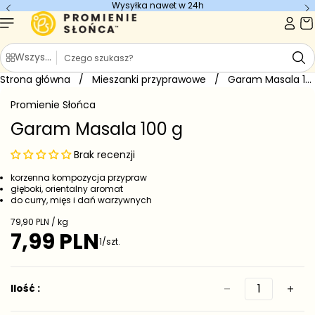
Wysyłka nawet w 24h
Przejdź do
treści
S
Wszystkie kategorie
z
Strona główna
u
/
Mieszanki przyprawowe
/
Garam Masala 100 g
Przejdź do
k
informacji
Promienie Słońca
o
a
produkcie
j
Garam Masala 100 g
Brak recenzji
korzenna kompozycja przypraw
głęboki, orientalny aromat
do curry, mięs i dań warzywnych
C
79,90 PLN / kg
e
7,99 PLN
C
1/szt.
n
e
a
j
n
e
a
Ilość :
d
r
n
e
o