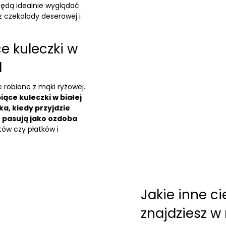
 będą idealnie wyglądać
 z
czekolady deserowej
i
e kuleczki w
d
e robione z
mąki ryżowej
.
iące kuleczki w białej
ka, kiedy przyjdzie
e pasują jako ozdoba
ów czy płatków i
Jakie inne c
znajdziesz w