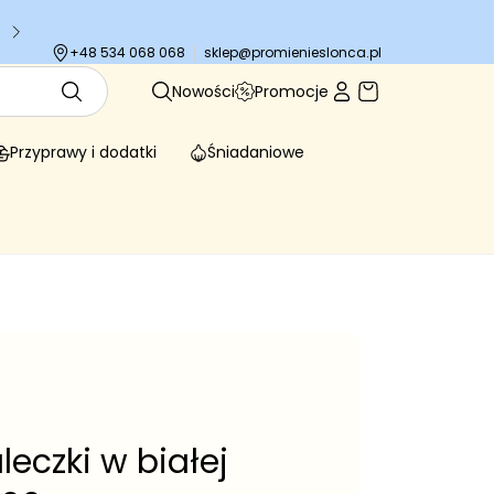
sklep@promienieslonca.pl
+48 534 068 068
Nowości
Promocje
Przyprawy i dodatki
Śniadaniowe
eczki w białej