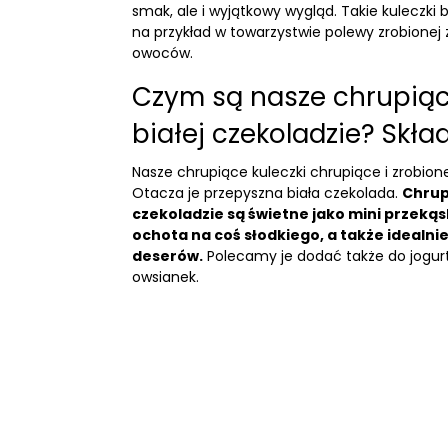
smak, ale i wyjątkowy wygląd. Takie kuleczki
na przykład w towarzystwie polewy zrobionej
owoców.
Czym są nasze chrupiąc
białej czekoladzie? Skła
Nasze chrupiące kuleczki chrupiące i zrobion
Otacza je przepyszna
biała czekolada
.
Chrup
czekoladzie są świetne jako mini przekąs
ochota na coś słodkiego, a także idealni
deserów.
Polecamy je dodać także do jogurt
owsianek.