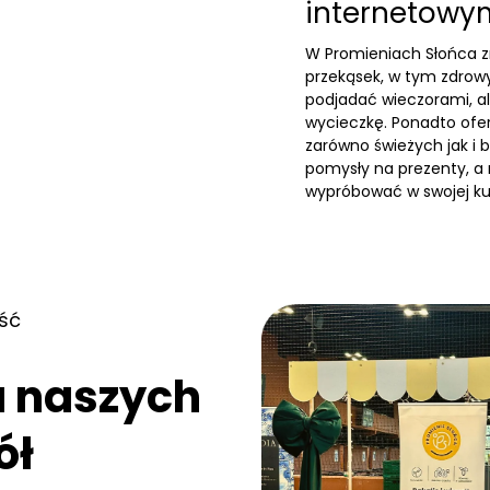
internetowy
W Promieniach Słońca z
przekąsek
, w tym
zdrow
podjadać wieczorami, al
wycieczkę. Ponadto ofe
zarówno świeżych jak i
b
pomysły na
prezenty
, a
wypróbować w swojej ku
ść
a naszych
ół