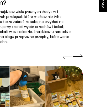
m?
najdziesz wiele pysznych
słodyczy i
ych przekąsek
, które możesz nie tylko
e także zabrać ze sobą na przykład na
rujemy szeroki wybór
orzechów i bakali
,
akalii w czekoladzie
. Znajdziesz u nas także
 na
blogu
przepyszne przepisy, które warto
chni.