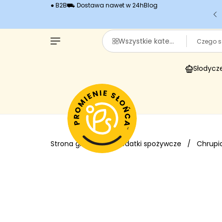
● B2B
⛟ Dostawa nawet w 24h
Blog
Darmowa dostawa od 159zł do paczkomatu!
Szukaj
Wszystkie kategorie
Słodycze
Strona główna
/
Dodatki spożywcze
/
Chrupią