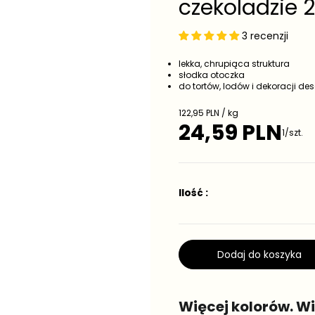
czekoladzie 
3 recenzji
lekka, chrupiąca struktura
słodka otoczka
do tortów, lodów i dekoracji de
Cena jednostkowa
122,95 PLN / kg
24,59 PLN
Cena regularna
1/szt.
Ilość :
Dodaj do koszyka