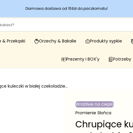
Witajcie w naszym sklepie!
 & Przekąski
Orzechy & Bakalie
Produkty sypkie
Prezenty i BOX'y
Potrzeby
ce kuleczki w białej czekoladzie...
Wrażliwe na ciepło
Promienie Słońca
Chrupiące kul