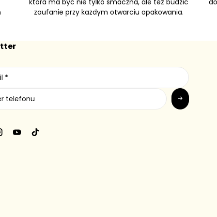
która ma być nie tylko smaczna, ale też budzić
do
h
zaufanie przy każdym otwarciu opakowania.
tter
ook
Instagram
YouTube
TikTok