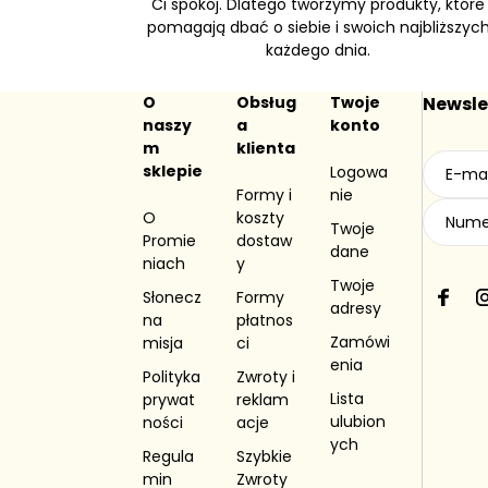
Ci spokój. Dlatego tworzymy produkty, które
pomagają dbać o siebie i swoich najbliższyc
każdego dnia.
O
Obsług
Twoje
Newsle
naszy
a
konto
m
klienta
sklepie
Logowa
Formy i
nie
O
koszty
Twoje
Promie
dostaw
dane
niach
y
Twoje
Słonecz
Formy
Faceb
adresy
na
płatnos
Zamówi
misja
ci
enia
Polityka
Zwroty i
Lista
prywat
reklam
ulubion
ności
acje
ych
Regula
Szybkie
min
Zwroty