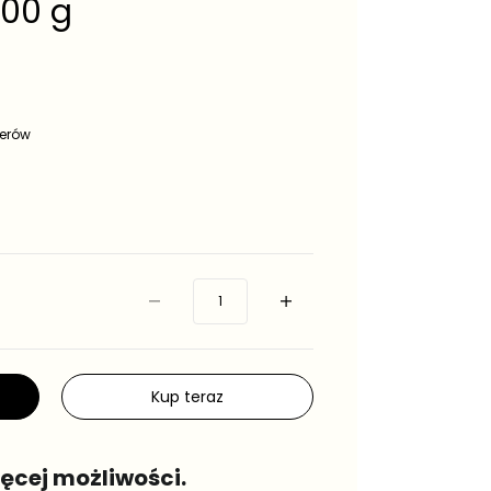
200 g
serów
Kup teraz