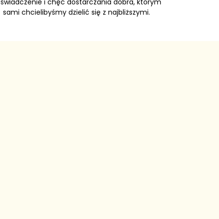
świadczenie i chęć dostarczania dobra, którym
sami chcielibyśmy dzielić się z najbliższymi.