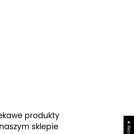
iekawe produkty
★ Recenzje
 naszym sklepie