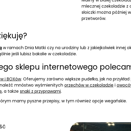
Maliny w białej czekola
mlecznej czekoladzie 
słoiczki można później
przetworów.
iękuję?
ą
w ramach Dnia Matki czy na urodziny lub z jakiejkolwiek innej o
nie jeśli lubisz bakalie w czekoladzie.
szego sklepu internetowego poleca
ów i BOXów
. Oferujemy zarówno większe pudełka, jak na przykład
znaleźć mnóstwo wyśmienitych
orzechów w czekoladzie
i
owoców
e
, a także
snaki z przyprawami
.
którym mamy pyszne przepisy, w tym również opcje wegańskie.
ść