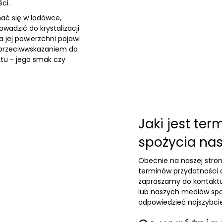
ści.
ać się w lodówce,
adzić do krystalizacji
 jej powierzchni pojawi
on przeciwwskazaniem do
tu - jego smak czy
Jaki jest ter
spożycia na
Obecnie na naszej stro
terminów przydatności d
zapraszamy do kontaktu
lub naszych mediów spo
odpowiedzieć najszybcie