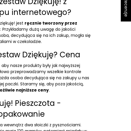
★ Recenzje
zestaw Dziękuję! z
epu internetowego?
iękuję! jest
ręcznie tworzony przez
w
. Przykładamy dużą uwagę do jakości
oba, decydująca się na ich zakup, mogła się
aliami w czekoladzie
.
 zestaw Dziękuję? Cena
 aby nasze produkty były jak najwyższej
ółowo przeprowadzamy wszelkie kontrole
każda osoba decydująca się na zakupy u nas
j paczki. Staramy się, aby poza jakością,
żliwie najniższe ceny
.
ję! Pieszczota -
 opakowanie
a wewnątrz dwa słoiczki z pysznościami.