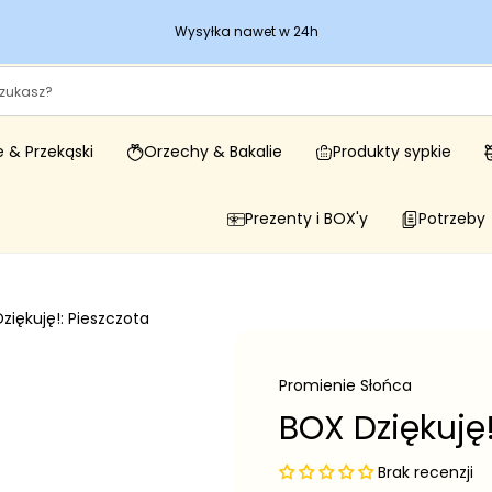
Wysyłka nawet w 24h
 & Przekąski
Orzechy & Bakalie
Produkty sypkie
Prezenty i BOX'y
Potrzeby
ziękuję!: Pieszczota
Promienie Słońca
BOX Dziękuję!
Brak recenzji