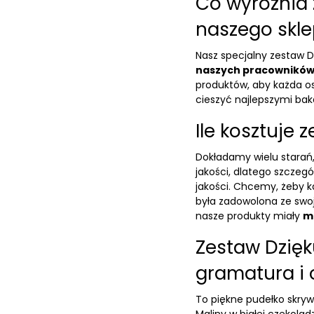
Co wyróżnia 
naszego skl
Nasz specjalny zestaw Dz
naszych pracownikó
produktów, aby każda os
cieszyć najlepszymi
bak
Ile kosztuje
Dokładamy wielu starań,
jakości, dlatego szczeg
jakości. Chcemy, żeby 
była zadowolona ze swoje
nasze produkty miały
mo
Zestaw Dzięku
gramatura i
To piękne pudełko skryw