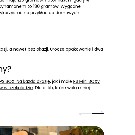
dzie mają 120 gramów, natomiast migdały w
z cynamonem to 180 gramów. Wygodne
 wykorzystać na przykład do domowych
kazji, a nawet bez okazji. Urocze opakowanie i dwa
my?
PS BOX: Na każda okazję
, jak i małe
PS Mini BOXy
.
 w czekoladzie
. Dla osób, które wolą mniej