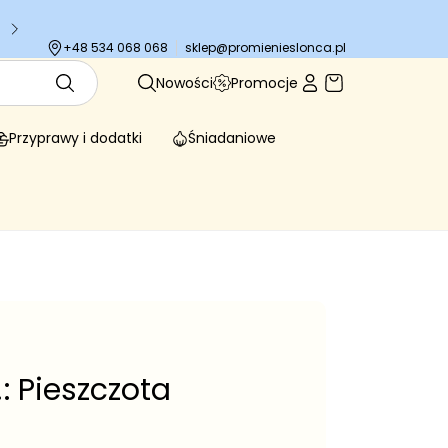
Tysiące zadowolonych klientów
sklep@promienieslonca.pl
+48 534 068 068
Nowości
Promocje
Przyprawy i dodatki
Śniadaniowe
: Pieszczota