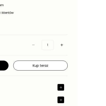
iem
 i klientów
Kup teraz