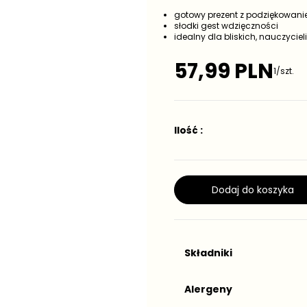
gotowy prezent z podziękowan
słodki gest wdzięczności
idealny dla bliskich, nauczycieli
57,99 PLN
1/szt.
C
e
n
a
r
Ilość :
e
g
u
l
Dodaj do koszyka
a
r
n
a
Składniki
Alergeny