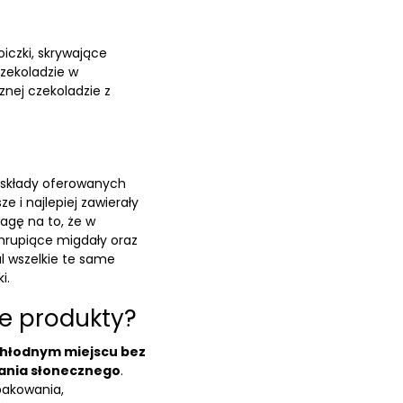
iczki, skrywające
czekoladzie w
nej czekoladzie z
składy oferowanych
e i najlepiej zawierały
agę na to, że w
chrupiące
migdały
oraz
l wszelkie te same
i.
e produkty?
chłodnym miejscu bez
ania słonecznego
.
pakowania,