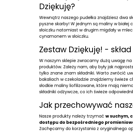
Dziękuję?
Wewnątrz naszego pudełka znajdziesz dwa sło
pyszne skarby! W jednym są
maliny w białej 
słoiczku
natomiast w drugim
migdały w mlecz
cynamonem w słoiczku
.
Zestaw Dziękuję! - skład
W naszym sklepie zwracamy dużą uwagę na 
produktów. Zależy nam, aby były jak najprostsz
tylko znane znam składniki. Warto zwrócić uw
bakaliach w czekoladzie znajdziemy świeże 
słodkie
maliny liofilizowane
, które mają niema
składniki odżywcze, co ich świeże odpowiednik
Jak przechowywać nasz
Nasze produkty należy trzymać
w suchym, 
dostępu do bezpośredniego promieniow
Zachęcamy do korzystania z oryginalnego o