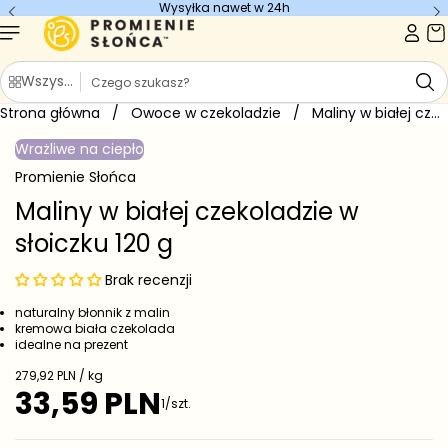
Wysyłka nawet w 24h
Przejdź do
treści
S
Wszystkie kategorie
z
Strona główna
u
/
Owoce w czekoladzie
/
Maliny w białej czekoladzie w...
Przejdź do
k
informacji
Wrażliwe na ciepło
o
a
produkcie
j
Promienie Słońca
Maliny w białej czekoladzie w
słoiczku 120 g
Brak recenzji
naturalny błonnik z malin
kremowa biała czekolada
idealne na prezent
C
279,92 PLN / kg
e
33,59 PLN
C
1/szt.
n
e
a
j
n