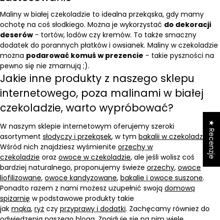
Maliny w białej czekoladzie to idealna przekąska, gdy mamy
ochotę na coś słodkiego. Można je wykorzystać
do dekoracji
deserów
- tortów, lodów czy kremów. To także smaczny
dodatek do porannych
płatków i owsianek
. Maliny w czekoladzie
można
podarować komuś w prezencie
- takie pyszności na
pewno się nie zmarnują ;).
Jakie inne produkty z naszego sklepu
internetowego, poza malinami w białej
czekoladzie, warto wypróbować?
★ Recenzje
W naszym sklepie internetowym oferujemy szeroki
asortyment
słodyczy i przekąsek
, w tym
bakalii w czekoladzie
.
Wśród nich znajdziesz wyśmienite
orzechy w
czekoladzie
oraz
owoce w czekoladzie
, ale jeśli wolisz coś
bardziej naturalnego, proponujemy świeże
orzechy
,
owoce
liofilizowane
,
owoce kandyzowane
,
bakalie i owoce suszone
.
Ponadto razem z nami możesz uzupełnić swoją
domową
spiżarnię
w podstawowe produkty takie
jak
mąka
,
ryż
czy
przyprawy i dodatki
. Zachęcamy również do
odwiedzenia naszego
bloga
. Znajduje się na nim wiele