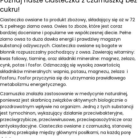
Poznaj nasze ciasteczka z czarnuszką bez
cukru!
Ciasteczka owsiane to produkt zbożowy, składający się aż w 72
% z pełnego ziarna owsa. Owies to zboże, które jest coraz
bardziej doceniane i popularne we współczesnej diecie. Pełne
ziarno owsa to duża dawka energii i prawdziwy magazyn
substancji odżywczych. Ciasteczka owsiane są bogate w
błonnik rozpuszczalny pochodzący z owsa. Zawierają witaminy:
kwas foliowy, tiaminę, oraz składniki mineralne: magnez, żelazo,
cynk, potas i fosfor. Odznaczają się wysoką zawartością
składników mineralnych: wapnia, potasu, magnezu, żelaza i
fosforu. Fosfor przyczynia się do utrzymania prawidłowego
metabolizmu energetycznego.
Czarnuszka znalazła zastosowanie w medycynie naturalnej,
ponieważ jest skarbnicą związków aktywnych biologicznie o
prozdrowotnym wpływie na organizm. Jedną z tych substancji
jest tymochinon, wykazujący działanie przeciwbakteryjne,
przeciwgrzybicze, przeciwwirusowe, przeciwpasożytnicze oraz
antyoksydacyjne. Ciasteczka owsiane z czarnuszką, stanowią
idealną przekąskę między głównymi posiłkami, na każdą porę