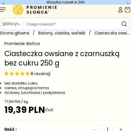
Wysyłka nawet w 24h
Przejdź do
treści
S
Wszystkie kategorie
z
Strona główna
u
/
Batony, ciastka, wafelki
/
Ciasteczka owsiane z czarnuszką bez...
Przejdź do
k
informacji
Promienie Słońca
o
a
produkcie
j
Ciasteczka owsiane z czarnuszką
bez cukru 250 g
8 recenzji
bez dodatku cukru
cienka, chrupiąca forma
do kawy, lunchboxa i podjadania
C
77,56 PLN / kg
e
19,39 PLN
C
1/szt.
n
e
a
j
n
e
a
Ilość :
d