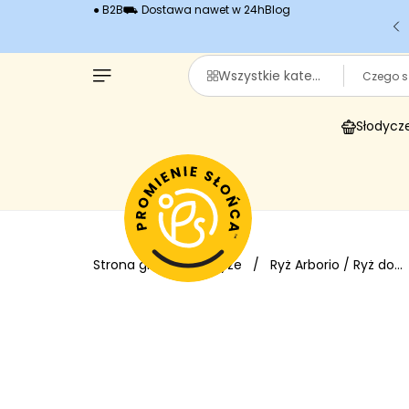
● B2B
⛟ Dostawa nawet w 24h
Blog
Witajcie w naszym sklepie!
Szukaj
Wszystkie kategorie
Słodycze
Strona główna
/
Ryże
/
Ryż Arborio / Ryż do...