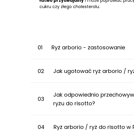
łatwo przyswajalny
i może poprawiać pracę
cukru czy złego cholesterolu.
01
Ryż arborio - zastosowanie
02
Jak ugotować ryż arborio / ry
Jak odpowiednio przechowywać
03
ryżu do risotto?
04
Ryż arborio / ryż do risotto 