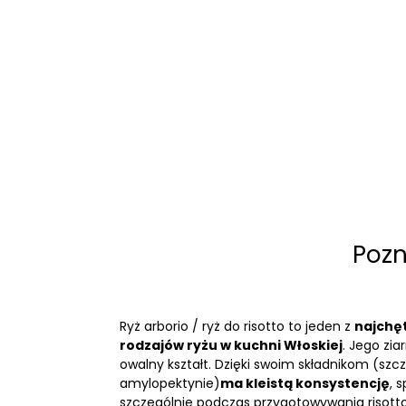
Pozn
Ryż arborio / ryż do risotto to jeden z
najchę
rodzajów ryżu w kuchni Włoskiej
. Jego zia
owalny kształt. Dzięki swoim składnikom (szc
amylopektynie)
ma kleistą konsystencję
, 
szczególnie podczas przygotowywania risotto, 