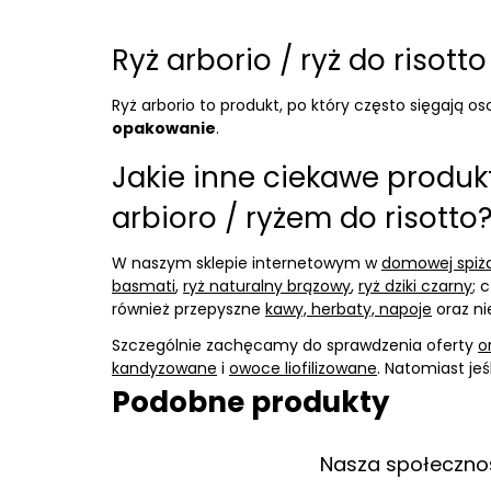
Ryż arborio / ryż do risott
Ryż arborio to produkt, po który często sięgają 
opakowanie
.
Jakie inne ciekawe produk
arbioro / ryżem do risotto
W naszym sklepie internetowym w
domowej spiża
basmati
,
ryż naturalny brązowy
,
ryż dziki czarny
; 
również przepyszne
kawy, herbaty, napoje
oraz n
Szczególnie zachęcamy do sprawdzenia oferty
o
kandyzowane
i
owoce liofilizowane
. Natomiast j
Podobne produkty
Nasza społeczno