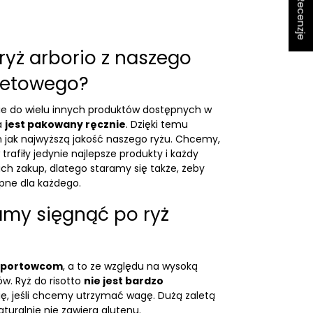
★ Recenzje
ryż arborio z naszego
rnetowego?
nie do wielu innych produktów dostępnych w
a
jest pakowany ręcznie
. Dzięki temu
ak najwyższą jakość naszego ryżu. Chcemy,
afiły jedynie najlepsze produkty i każdy
ich zakup, dlatego staramy się także, żeby
pne dla każdego.
my sięgnąć po ryż
 sportowcom
, a to ze względu na wysoką
. Ryż do risotto
nie jest bardzo
się, jeśli chcemy utrzymać wagę. Dużą zaletą
naturalnie nie zawiera glutenu.