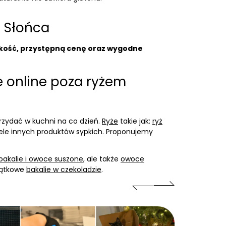
e Słońca
kość, przystępną cenę oraz wygodne
e online poza ryżem
rzydać w kuchni na co dzień.
Ryże
takie jak:
ryż
iele innych produktów sypkich. Proponujemy
bakalie i owoce suszone
, ale także
owoce
jątkowe
bakalie w czekoladzie
.