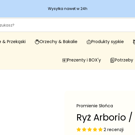
Wysyłka nawet w 24h
 & Przekąski
Orzechy & Bakalie
Produkty sypkie
Prezenty i BOX'y
Potrzeby
Promienie Słońca
Ryż Arborio / 
2 recenzji