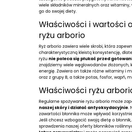
wiele składników mineralnych oraz witaminy,
go do swojej diety.
Właściwości i wartości
ryżu arborio
Ryż arborio zawiera wiele skrobi, która zapew
charakterystyczną kleistą konsystencję, dlat
ryżu
nie poleca się płukać przed gotowa
znajdziemy wiele węglowodanów złożonych, 
energię. Zawiera on także różne witaminy i mi
oraz z grupy B, a także potas, fosfor, wapń, 
Właściwości ryżu arbori
Regularne spożywanie ryżu arborio może za
naszej skóry i działać antyoksydacyjnie
.
zawartości błonnika może wpływać korzystnie
Jeśli chcesz wzbogacić swoją dietę o błonni
sprawdzenia naszej oferty
błonników
roślinny