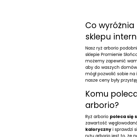
Co wyróżnia 
sklepu inte
Nasz ryż arborio podob
sklepie Promienie Słońc
możemy zapewnić wam j
aby do waszych domów tr
mógł pozwolić sobie na 
nasze ceny były przystę
Komu poleca
arborio?
Ryż arborio
poleca się
zawartość węglowodanów
kaloryczny
i sprawdzi 
ryżu arborio jest to, że 