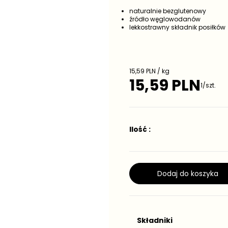
naturalnie bezglutenowy
źródło węglowodanów
lekkostrawny składnik posiłków
Cena jednostkowa
15,59 PLN / kg
15,59 PLN
Cena regularna
1/szt.
Ilość :
Dodaj do koszyka
Składniki