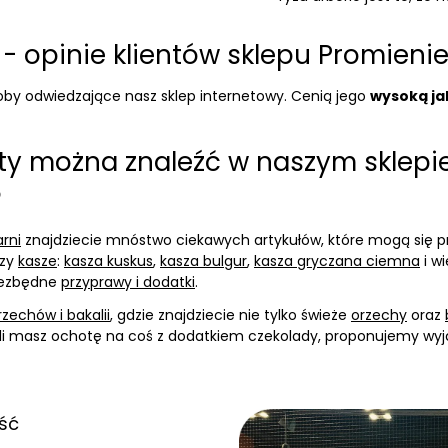
o - opinie klientów sklepu Promieni
osoby odwiedzające nasz sklep internetowy. Cenią jego
wysoką ja
ty można znaleźć w naszym sklepi
?
rni
znajdziecie mnóstwo ciekawych artykułów, które mogą się p
czy
kasze
:
kasza kuskus
,
kasza bulgur
,
kasza gryczana ciemna
i w
iezbędne
przyprawy i dodatki
.
rzechów i bakalii
, gdzie znajdziecie nie tylko świeże
orzechy
oraz
eśli masz ochotę na coś z dodatkiem czekolady, proponujemy wy
ść