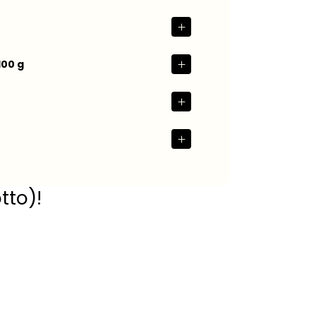
100 g
tto)!