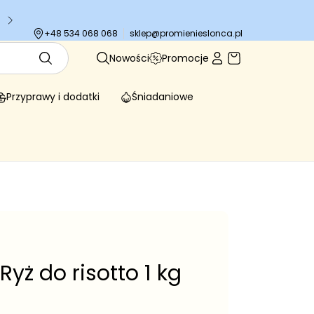
Tysiące zadowolonych klientów
sklep@promienieslonca.pl
+48 534 068 068
Nowości
Promocje
Przyprawy i dodatki
Śniadaniowe
Ryż do risotto 1 kg