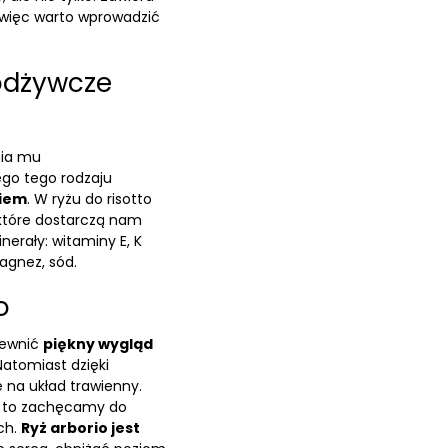
 więc warto wprowadzić
 odżywcze
nia mu
ego tego rodzaju
niem
. W ryżu do risotto
które dostarczą nam
nerały: witaminy E, K
magnez, sód.
o
pewnić
piękny wygląd
 Natomiast dzięki
 na układ trawienny.
k, to zachęcamy do
ch.
Ryż arborio jest