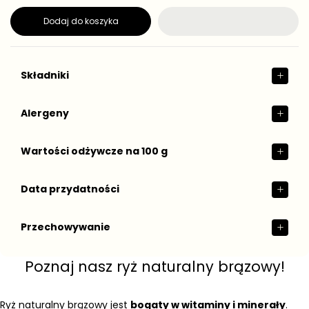
g
s
t
u
Dodaj do koszyka
k
l
o
a
w
r
a
n
Składniki
a
Alergeny
Wartości odżywcze na 100 g
Data przydatności
Przechowywanie
Poznaj nasz ryż naturalny brązowy!
Ryż naturalny brązowy jest
bogaty w witaminy i minerały
.