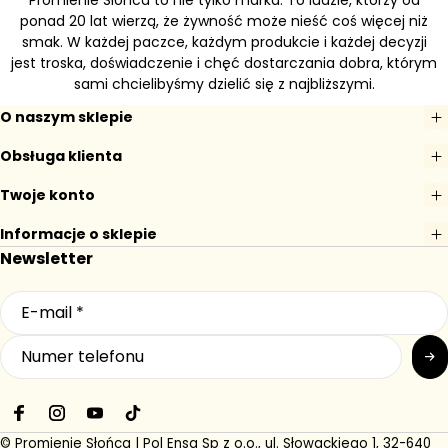
Promienie Słońca to nie tylko marka. To ludzie, którzy od
ponad 20 lat wierzą, że żywność może nieść coś więcej niż
smak. W każdej paczce, każdym produkcie i każdej decyzji
jest troska, doświadczenie i chęć dostarczania dobra, którym
sami chcielibyśmy dzielić się z najbliższymi.
O naszym sklepie
Obsługa klienta
Twoje konto
Informacje o sklepie
Newsletter
F
I
Y
T
a
n
o
i
© Promienie Słońca | Pol Ensa Sp z o.o., ul. Słowackiego 1, 32-640