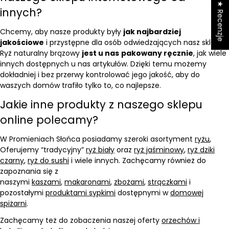
★ Recenzje
innych?
Chcemy, aby nasze produkty były
jak najbardziej
jakościowe
i przystępne dla osób odwiedzających nasz sklep.
Ryż naturalny brązowy
jest u nas
pakowany ręcznie
, jak wiele
innych dostępnych u nas artykułów. Dzięki temu możemy
dokładniej i bez przerwy kontrolować jego jakość, aby do
waszych domów trafiło tylko to, co najlepsze.
Jakie inne produkty z naszego sklepu
online polecamy?
W Promieniach Słońca posiadamy szeroki asortyment
ryżu
,
Oferujemy “tradycyjny”
ryż biały
oraz
ryż jaśminowy
,
ryż dziki
czarny
,
ryż do sushi
i wiele innych. Zachęcamy również do
zapoznania się z
naszymi
kaszami
,
makaronami
,
zbożami
,
strączkami
i
pozostałymi
produktami sypkimi
dostępnymi w
domowej
spiżarni
.
Zachęcamy też do zobaczenia naszej oferty
orzechów i