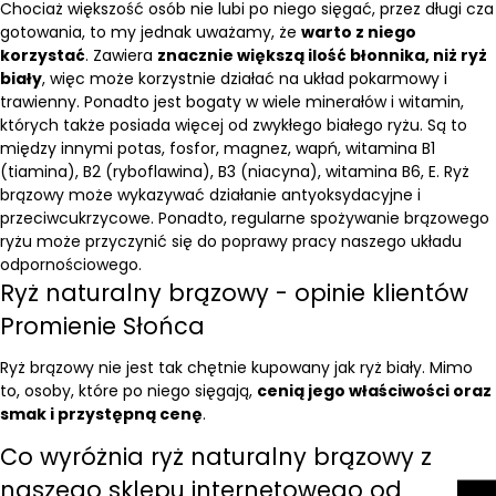
Chociaż większość osób nie lubi po niego sięgać, przez długi cza
gotowania, to my jednak uważamy, że
warto z niego
korzystać
. Zawiera
znacznie większą ilość błonnika, niż ryż
biały
, więc może korzystnie działać na układ pokarmowy i
trawienny. Ponadto jest bogaty w wiele minerałów i witamin,
których także posiada więcej od zwykłego białego ryżu. Są to
między innymi potas, fosfor, magnez, wapń, witamina B1
(tiamina), B2 (ryboflawina), B3 (niacyna), witamina B6, E. Ryż
brązowy może wykazywać działanie antyoksydacyjne i
przeciwcukrzycowe. Ponadto, regularne spożywanie brązowego
ryżu może przyczynić się do poprawy pracy naszego układu
odpornościowego.
Ryż naturalny brązowy - opinie klientów
Promienie Słońca
Ryż brązowy nie jest tak chętnie kupowany jak ryż biały. Mimo
to, osoby, które po niego sięgają,
cenią jego właściwości oraz
smak i przystępną cenę
.
Co wyróżnia ryż naturalny brązowy z
naszego sklepu internetowego od