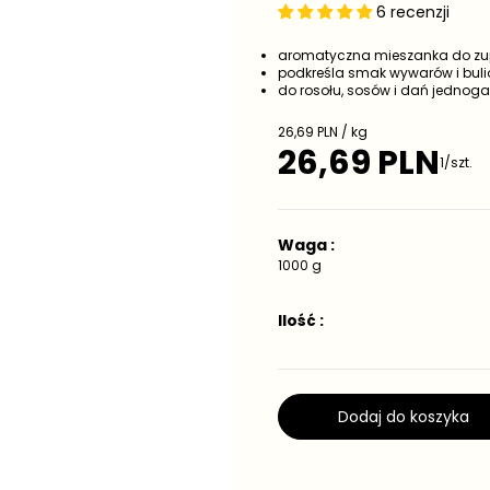
6 recenzji
aromatyczna mieszanka do zu
podkreśla smak wywarów i bul
do rosołu, sosów i dań jednog
C
26,69 PLN / kg
e
26,69 PLN
C
1/szt.
n
e
a
j
n
e
a
d
Waga :
r
n
e
1000 g
o
g
s
t
u
Ilość :
k
l
o
a
w
r
a
n
a
Dodaj do koszyka