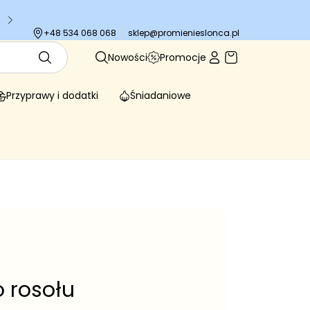
Tysiące zadowolonych klientów
sklep@promienieslonca.pl
+48 534 068 068
Nowości
Promocje
Przyprawy i dodatki
Śniadaniowe
 rosołu