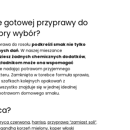
e gotowej przyprawy do
obry wybór?
yprawa do rosołu
podkreśli smak nie tylko
nnych dań
. W naszej mieszance
dziesz żadnych chemicznych dodatków
,
 składnikom może ona wspomagać
ie nadając potrawom przyjemnego
teru. Zamknięta w torebce formuła sprawia,
 szafkach kolejnych opakowań z
szystko znajduje się w jednej idealnej
a potrawom domowego smaku.
ca?
ryca czerwona
,
harrisa
,
przyprawa “zamiast soli”
.
gandha korzeń mielony
,
koper włoski