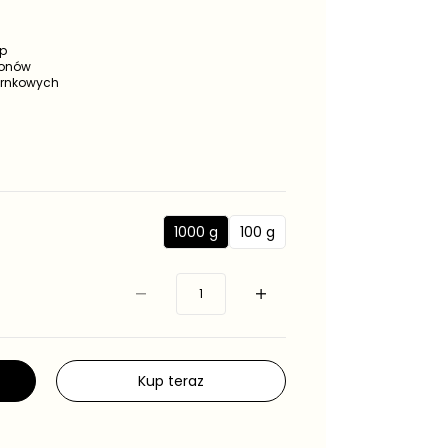
p
ionów
arnkowych
1000 g
100 g
1
1
0
0
0
0
0
g
g
Kup teraz