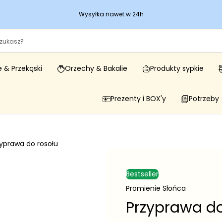
Wysyłka nawet w 24h
 & Przekąski
Orzechy & Bakalie
Produkty sypkie
Prezenty i BOX'y
Potrzeby
yprawa do rosołu
Bestseller
Promienie Słońca
Przyprawa do