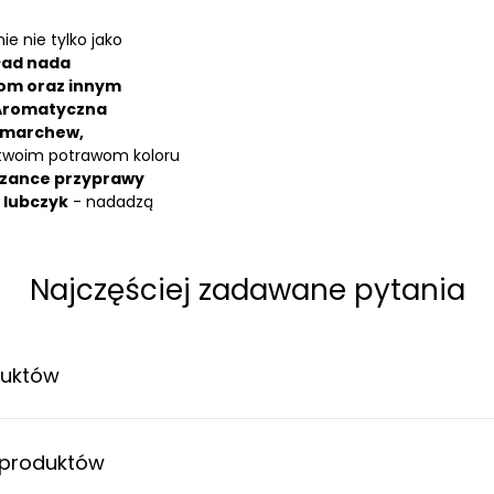
ie nie tylko jako
ład nada
om oraz innym
Aromatyczna
k marchew,
 twoim potrawom koloru
szance przyprawy
i
lubczyk
- nadadzą
Najczęściej zadawane pytania
duktów
 produktów