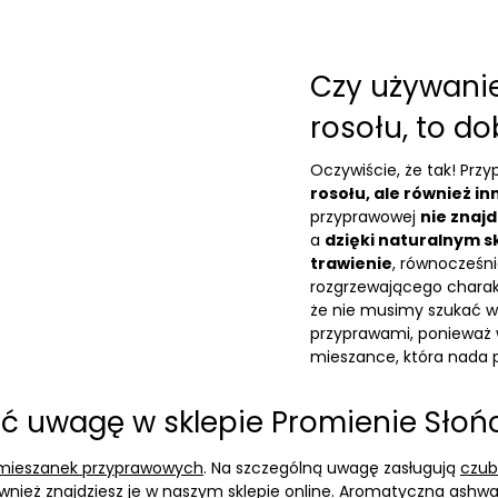
Czy używani
rosołu, to d
Oczywiście, że tak! Prz
rosołu, ale również i
przyprawowej
nie znaj
a
dzięki naturalnym
trawienie
, równocześn
rozgrzewającego charak
że nie musimy szukać w
przyprawami, ponieważ w
mieszance, która nad
ić uwagę w sklepie Promienie Słoń
mieszanek przyprawowych
. Na szczególną uwagę zasługują
czub
wnież znajdziesz je w naszym sklepie online. Aromatyczna
ashwa