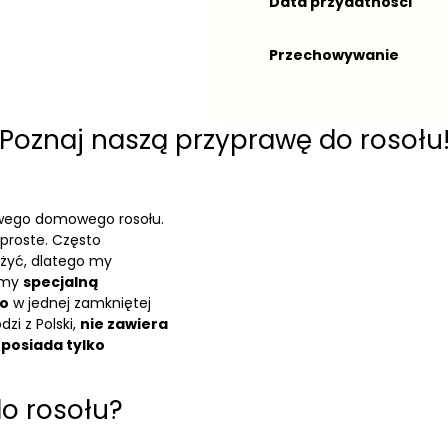
Data przydatności
Przechowywanie
Poznaj naszą przyprawę do rosołu
wego domowego rosołu.
 proste. Często
użyć, dlatego my
emy
specjalną
go
w jednej zamkniętej
zi z Polski,
nie zawiera
posiada tylko
do rosołu?