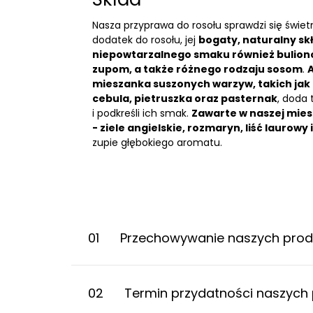
Nasza przyprawa do rosołu sprawdzi się świetn
dodatek do rosołu, jej
bogaty, naturalny sk
niepowtarzalnego smaku również bulion
zupom, a także różnego rodzaju sosom
.
mieszanka suszonych warzyw, takich ja
cebula,
pietruszka
oraz pasternak
, doda
i podkreśli ich smak.
Zawarte w naszej mie
-
ziele angielskie
, rozmaryn, liść laurowy 
zupie głębokiego aromatu.
01
Przechowywanie naszych pro
02
Termin przydatności naszych