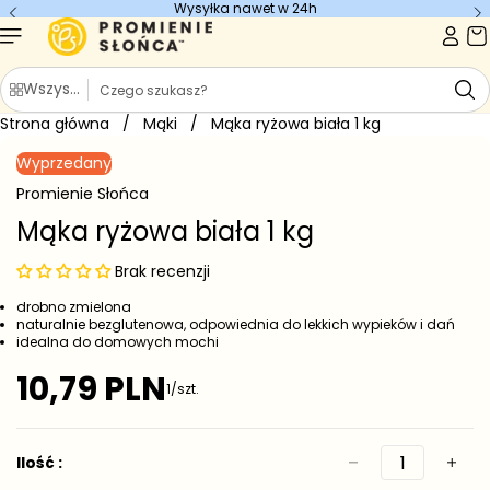
Wysyłka nawet w 24h
Przejdź do
treści
S
Wszystkie kategorie
z
Strona główna
u
/
Mąki
/
Mąka ryżowa biała 1 kg
Przejdź do
k
informacji
Wyprzedany
o
a
produkcie
j
Promienie Słońca
Mąka ryżowa biała 1 kg
Brak recenzji
drobno zmielona
naturalnie bezglutenowa, odpowiednia do lekkich wypieków i dań
idealna do domowych mochi
10,79 PLN
1/szt.
C
e
n
a
Ilość :
r