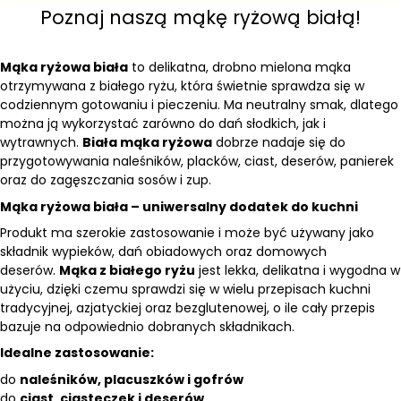
Poznaj naszą mąkę ryżową białą!
Mąka ryżowa biała
to delikatna, drobno mielona mąka
otrzymywana z białego ryżu, która świetnie sprawdza się w
codziennym gotowaniu i pieczeniu. Ma neutralny smak, dlatego
można ją wykorzystać zarówno do dań słodkich, jak i
wytrawnych.
Biała mąka ryżowa
dobrze nadaje się do
przygotowywania naleśników, placków, ciast, deserów, panierek
oraz do zagęszczania sosów i zup.
Mąka ryżowa biała – uniwersalny dodatek do kuchni
Produkt ma szerokie zastosowanie i może być używany jako
składnik wypieków, dań obiadowych oraz domowych
deserów.
Mąka z białego ryżu
jest lekka, delikatna i wygodna w
użyciu, dzięki czemu sprawdzi się w wielu przepisach kuchni
tradycyjnej, azjatyckiej oraz bezglutenowej, o ile cały przepis
bazuje na odpowiednio dobranych składnikach.
Idealne zastosowanie:
do
naleśników, placuszków i gofrów
do
ciast, ciasteczek i deserów