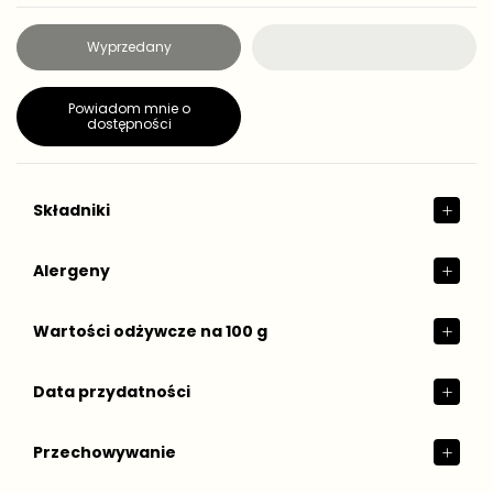
e
g
Wyprzedany
u
l
a
Powiadom mnie o
r
dostępności
n
a
Składniki
Alergeny
Wartości odżywcze na 100 g
Data przydatności
Przechowywanie