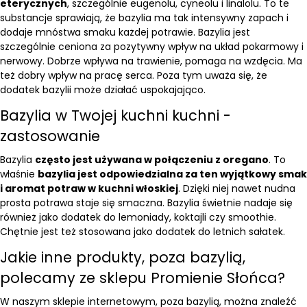
eterycznych
, szczególnie eugenolu, cyneolu i linalolu. To te
substancje sprawiają, że bazylia ma tak intensywny zapach i
dodaje mnóstwa smaku każdej potrawie. Bazylia jest
szczególnie ceniona za pozytywny wpływ na układ pokarmowy i
nerwowy. Dobrze wpływa na trawienie, pomaga na wzdęcia. Ma
też dobry wpływ na pracę serca. Poza tym uważa się, że
dodatek bazylii może działać uspokajająco.
Bazylia w Twojej kuchni kuchni -
zastosowanie
Bazylia
często jest używana w połączeniu z oregano
. To
właśnie
bazylia jest odpowiedzialna za ten wyjątkowy smak
i aromat potraw w kuchni włoskiej
. Dzięki niej nawet nudna
prosta potrawa staje się smaczna. Bazylia świetnie nadaje się
również jako dodatek do lemoniady, koktajli czy smoothie.
Chętnie jest też stosowana jako dodatek do letnich sałatek.
Jakie inne produkty, poza bazylią,
polecamy ze sklepu Promienie Słońca?
W naszym sklepie internetowym, poza bazylią, można znaleźć