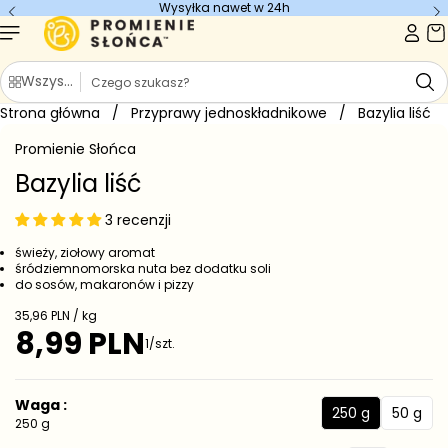
Wysyłka nawet w 24h
Przejdź do
treści
S
Wszystkie kategorie
z
Strona główna
u
/
Przyprawy jednoskładnikowe
/
Bazylia liść
Przejdź do
k
informacji
Promienie Słońca
o
a
produkcie
j
Bazylia liść
3 recenzji
świeży, ziołowy aromat
śródziemnomorska nuta bez dodatku soli
do sosów, makaronów i pizzy
C
35,96 PLN / kg
e
8,99 PLN
C
1/szt.
n
e
a
j
n
e
a
Waga :
d
250 g
50 g
r
2
5
250 g
n
e
5
0
o