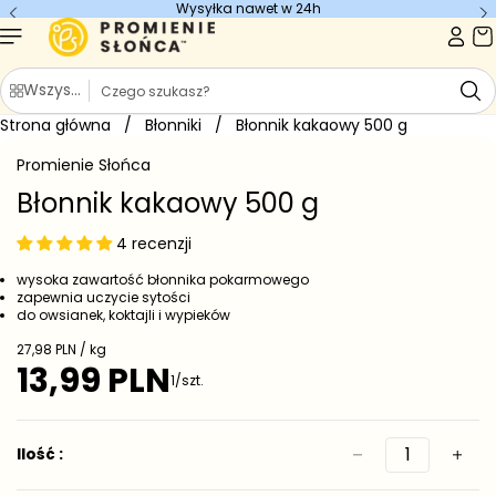
Wysyłka nawet w 24h
Przejdź do
treści
S
Wszystkie kategorie
z
Strona główna
u
/
Błonniki
/
Błonnik kakaowy 500 g
Przejdź do
k
informacji
Promienie Słońca
o
a
produkcie
j
Błonnik kakaowy 500 g
4 recenzji
wysoka zawartość błonnika pokarmowego
zapewnia uczycie sytości
do owsianek, koktajli i wypieków
C
27,98 PLN / kg
e
13,99 PLN
C
1/szt.
n
e
a
j
n
e
a
Ilość :
d
r
n
e
o