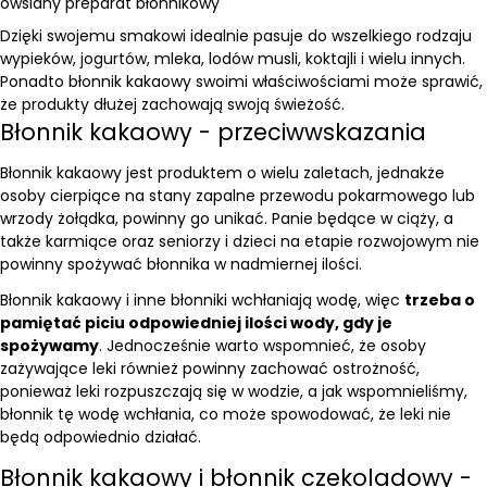
owsiany preparat błonnikowy
Dzięki swojemu smakowi idealnie pasuje do wszelkiego rodzaju
wypieków, jogurtów, mleka, lodów musli, koktajli i wielu innych.
Ponadto błonnik kakaowy swoimi właściwościami może sprawić,
że produkty dłużej zachowają swoją świeżość.
Błonnik kakaowy - przeciwwskazania
Błonnik kakaowy jest produktem o wielu zaletach, jednakże
osoby cierpiące na stany zapalne przewodu pokarmowego lub
wrzody żołądka, powinny go unikać. Panie będące w ciąży, a
także karmiące oraz seniorzy i dzieci na etapie rozwojowym nie
powinny spożywać błonnika w nadmiernej ilości.
Błonnik kakaowy i inne błonniki wchłaniają wodę, więc
trzeba o
pamiętać piciu odpowiedniej ilości wody, gdy je
spożywamy
. Jednocześnie warto wspomnieć, że osoby
zażywające leki również powinny zachować ostrożność,
ponieważ leki rozpuszczają się w wodzie, a jak wspomnieliśmy,
błonnik tę wodę wchłania, co może spowodować, że leki nie
będą odpowiednio działać.
Błonnik kakaowy i błonnik czekoladowy -