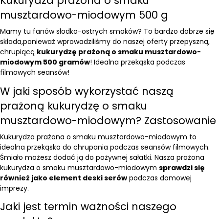
Kukurydza prażona o smaku
musztardowo-miodowym 500 g
Mamy tu fanów słodko-ostrych smaków? To bardzo dobrze się
składa,ponieważ wprowadziliśmy do naszej oferty przepyszną,
chrupiącą
kukurydzę prażoną o smaku musztardowo-
miodowym 500 gramów
! Idealna przekąska podczas
filmowych seansów!
W jaki sposób wykorzystać naszą
prażoną kukurydzę o smaku
musztardowo-miodowym? Zastosowanie
Kukurydza prażona o smaku musztardowo-miodowym to
idealna przekąska do chrupania podczas seansów filmowych.
Śmiało możesz dodać ją do pożywnej sałatki. Nasza prażona
kukurydza o smaku musztardowo-miodowym
sprawdzi się
również jako element deski serów
podczas domowej
imprezy.
Jaki jest termin ważności naszego