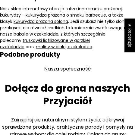
Nasz sklep internetowy oferuje także inne smaku prażonej
kukurydzy -
kukurydza prażona o smaku barbecue
, a także
klasyk
kukurydza prażona solona
. Jeśli szukasz nie tylko słonych
★ Recenzje
przekąsek, ale również słodkich to koniecznie zwróć uwagę na
nasze
bakalie w czekoladzie
, z których szczególnie
polecamy
truskawki liofilizowane w gorzkiej
czekoladzie
oraz
maliny w białej czekoladzie
.
Podobne produkty
Nasza społeczność
Dołącz do grona naszych
Przyjaciół
Zainspiruj się naturalnym stylem życia, odkrywaj
sprawdzone produkty, praktyczne porady i pomysły na
zdrowe wybory dla całej rodziny. Dołącz do grupy