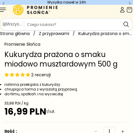
Wysyłka nawet w 24h
Przejdź do
treści
S
Wszystkie kategorie
z
Strona główna
u
/
Z przyprawami
/
Kukurydza prażona o smaku miodowo...
Przejdź do
k
informacji
Promienie Słońca
o
a
produkcie
j
Kukurydza prażona o smaku
miodowo musztardowym 500 g
2 recenzji
roślinna przekąska z kukurydzy
chrupiąca forma z wyrazistą przyprawą
do filmu, spotkań i na wycieczkę
C
33,98 PLN / kg
e
16,99 PLN
C
1/szt.
n
e
a
j
n
e
a
Ilość :
d