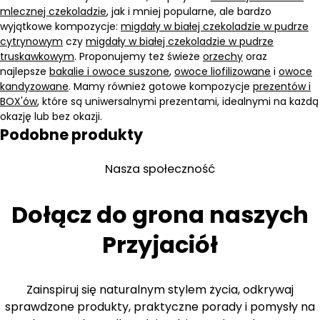
mlecznej czekoladzie
, jak i mniej popularne, ale bardzo
wyjątkowe kompozycje:
migdały w białej czekoladzie w pudrze
cytrynowym
czy
migdały w białej czekoladzie w pudrze
truskawkowym
. Proponujemy też świeże
orzechy
oraz
najlepsze
bakalie i owoce suszone
,
owoce liofilizowane
i
owoce
kandyzowane
. Mamy również gotowe kompozycje
prezentów i
BOX'ów
, które są uniwersalnymi prezentami, idealnymi na każdą
okazję lub bez okazji.
Podobne produkty
Nasza społeczność
Dołącz do grona naszych
Przyjaciół
Zainspiruj się naturalnym stylem życia, odkrywaj
sprawdzone produkty, praktyczne porady i pomysły na