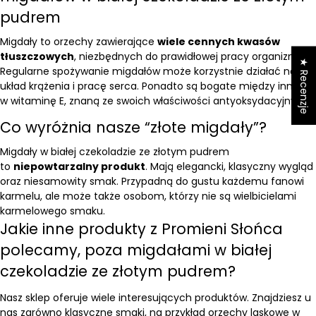
pudrem
Migdały to orzechy zawierające
wiele cennych kwasów
tłuszczowych
, niezbędnych do prawidłowej pracy organizmu.
★ Recenzje
Regularne spożywanie migdałów może korzystnie działać na
układ krążenia i pracę serca. Ponadto są bogate między innymi
w witaminę E, znaną ze swoich właściwości antyoksydacyjnych.
Co wyróżnia nasze “złote migdały”?
Migdały w białej czekoladzie ze złotym pudrem
to
niepowtarzalny produkt
. Mają elegancki, klasyczny wygląd
oraz niesamowity smak. Przypadną do gustu każdemu fanowi
karmelu, ale może także osobom, którzy nie są wielbicielami
karmelowego smaku.
Jakie inne produkty z Promieni Słońca
polecamy, poza migdałami w białej
czekoladzie ze złotym pudrem?
Nasz sklep oferuje wiele interesujących produktów. Znajdziesz u
nas zarówno klasyczne smaki, na przykład
orzechy laskowe w