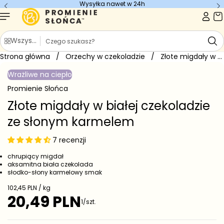
Wysyłka nawet w 24h
Przejdź do
treści
S
Wszystkie kategorie
z
Strona główna
u
/
Orzechy w czekoladzie
/
Złote migdały w białej czekoladzie...
Przejdź do
k
informacji
Wrażliwe na ciepło
o
a
produkcie
j
Promienie Słońca
Złote migdały w białej czekoladzie
ze słonym karmelem
7 recenzji
chrupiący migdał
aksamitna biała czekolada
słodko-słony karmelowy smak
C
102,45 PLN / kg
e
20,49 PLN
C
1/szt.
n
e
a
j
n