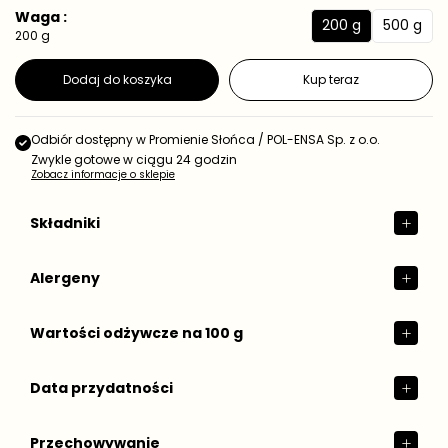
e
a
Waga :
d
200 g
500 g
r
2
5
200 g
n
e
0
0
o
g
s
0
0
Dodaj do koszyka
Kup teraz
t
u
g
g
k
l
o
a
w
Odbiór dostępny w
Promienie Słońca / POL-ENSA Sp. z o.o.
r
a
Zwykle gotowe w ciągu 24 godzin
n
Zobacz informacje o sklepie
a
Składniki
Alergeny
Wartości odżywcze na 100 g
Data przydatności
Przechowywanie