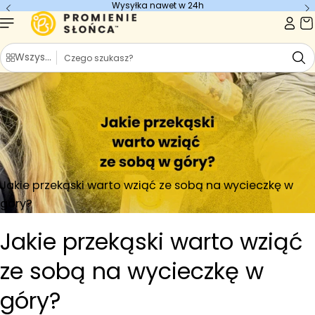
Wysyłka nawet w 24h
Przejdź do
treści
S
Wszystkie kategorie
z
u
k
a
j
Jakie przekąski warto wziąć ze sobą na wycieczkę w
góry?
Jakie przekąski warto wziąć
ze sobą na wycieczkę w
góry?