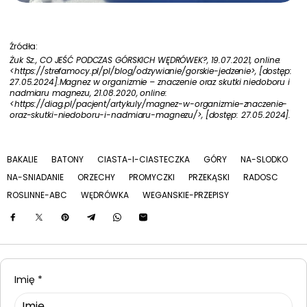
Źródła:
Żuk Sz., CO JEŚĆ PODCZAS GÓRSKICH WĘDRÓWEK?, 19.07.2021, online:
<https://strefamocy.pl/pl/blog/odzywianie/gorskie-jedzenie>, [dostęp:
27.05.2024].
Magnez w organizmie – znaczenie oraz skutki niedoboru i
nadmiaru magnezu, 21.08.2020, online:
<https://diag.pl/pacjent/artykuly/magnez-w-organizmie-znaczenie-
oraz-skutki-niedoboru-i-nadmiaru-magnezu/>, [dostęp: 27.05.2024].
BAKALIE
BATONY
CIASTA-I-CIASTECZKA
GÓRY
NA-SLODKO
NA-SNIADANIE
ORZECHY
PROMYCZKI
PRZEKĄSKI
RADOSC
ROSLINNE-ABC
WĘDRÓWKA
WEGANSKIE-PRZEPISY
Imię
*