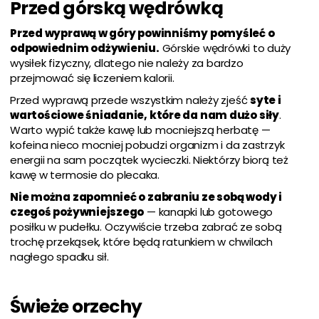
Przed górską wędrówką
Przed wyprawą w góry powinniśmy pomyśleć o
odpowiednim odżywieniu.
Górskie wędrówki to duży
wysiłek fizyczny, dlatego nie należy za bardzo
przejmować się liczeniem kalorii.
Przed wyprawą przede wszystkim należy zjeść
syte i
wartościowe śniadanie, które da nam dużo siły
.
Warto wypić także kawę lub mocniejszą herbatę —
kofeina nieco mocniej pobudzi organizm i da zastrzyk
energii na sam początek wycieczki. Niektórzy biorą też
kawę w termosie do plecaka.
Nie można zapomnieć o zabraniu ze sobą wody i
czegoś pożywniejszego
— kanapki lub gotowego
posiłku w pudełku. Oczywiście trzeba zabrać ze sobą
trochę przekąsek, które będą ratunkiem w chwilach
nagłego spadku sił.
Świeże orzechy