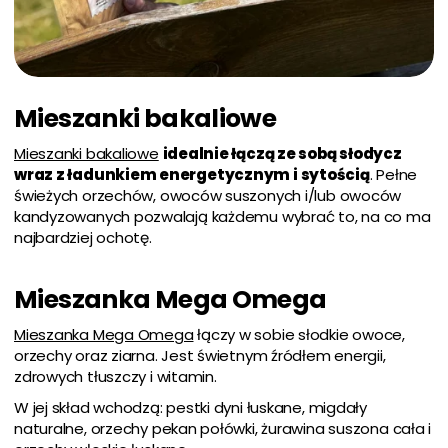
Mieszanki bakaliowe
Mieszanki bakaliowe
idealnie łączą ze sobą słodycz
wraz z ładunkiem energetycznym i sytością
. Pełne
świeżych orzechów, owoców suszonych i/lub owoców
kandyzowanych pozwalają każdemu wybrać to, na co ma
najbardziej ochotę.
Mieszanka Mega Omega
Mieszanka Mega Omega
łączy w sobie słodkie owoce,
orzechy oraz ziarna. Jest świetnym źródłem energii,
zdrowych tłuszczy i witamin.
W jej skład wchodzą: pestki dyni łuskane, migdały
naturalne, orzechy pekan połówki, żurawina suszona cała i