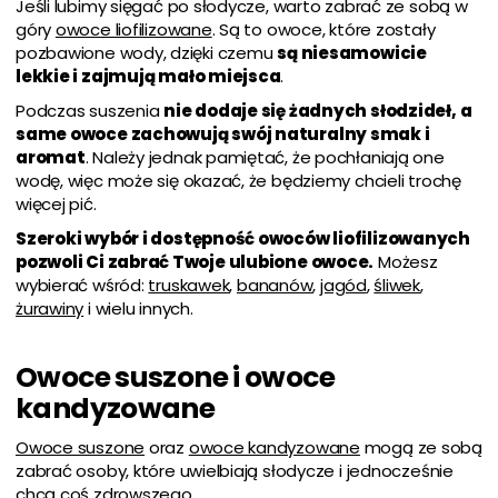
Jeśli lubimy sięgać po słodycze, warto zabrać ze sobą w
góry
owoce liofilizowane
. Są to owoce, które zostały
pozbawione wody, dzięki czemu
są niesamowicie
lekkie i zajmują mało miejsca
.
Podczas suszenia
nie dodaje się żadnych słodzideł, a
same owoce zachowują swój naturalny smak i
aromat
. Należy jednak pamiętać, że pochłaniają one
wodę, więc może się okazać, że będziemy chcieli trochę
więcej pić.
Szeroki wybór i dostępność owoców liofilizowanych
pozwoli Ci zabrać Twoje ulubione owoce.
Możesz
wybierać wśród:
truskawek
,
bananów
,
jagód
,
śliwek
,
żurawiny
i wielu innych.
Owoce suszone i owoce
kandyzowane
Owoce suszone
oraz
owoce kandyzowane
mogą ze sobą
zabrać osoby, które uwielbiają słodycze i jednocześnie
chcą coś zdrowszego.