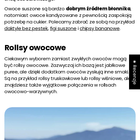
Owoce suszone są bardzo
dobrym źródłem błonnika
,
natomiast owoce kandyzowane z pewnością zaspokoją
potrzebę na cukier. Polecamy zabrać ze sobą na przykład
daktyle bez pestek
,
figi suszone
i
chipsy bananowe
.
Rollsy owocowe
Ciekawym wyborem zamiast zwykłych owoców mogą
★ Recenzje
być rollsy owocowe. Zazwyczaj ich bazą jest jabłkowe
puree, ale dzięki dodatkom owoców zyskują inne smaki.
Są na przykład rollsy truskawkowe lub rollsy wiśniowe, ale
znajdziesz także wyjątkowe połączenia w rollsach
owocowo-warzywnych.