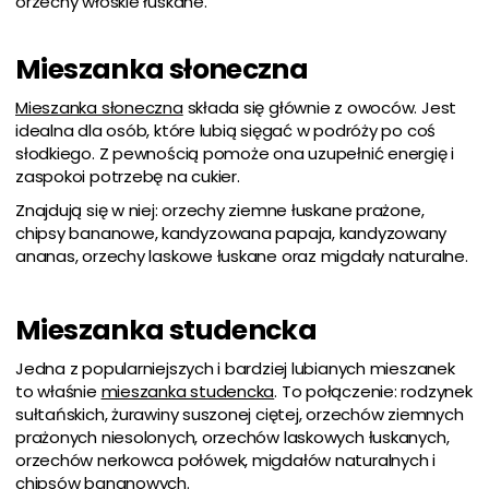
orzechy włoskie łuskane.
Mieszanka słoneczna
Mieszanka słoneczna
składa się głównie z owoców. Jest
idealna dla osób, które lubią sięgać w podróży po coś
słodkiego. Z pewnością pomoże ona uzupełnić energię i
zaspokoi potrzebę na cukier.
Znajdują się w niej: orzechy ziemne łuskane prażone,
chipsy bananowe, kandyzowana papaja, kandyzowany
ananas, orzechy laskowe łuskane oraz migdały naturalne.
Mieszanka studencka
Jedna z popularniejszych i bardziej lubianych mieszanek
to właśnie
mieszanka studencka
. To połączenie: rodzynek
sułtańskich, żurawiny suszonej ciętej, orzechów ziemnych
prażonych niesolonych, orzechów laskowych łuskanych,
orzechów nerkowca połówek, migdałów naturalnych i
chipsów bananowych.