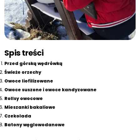
Spis treści
Przed górską wędrówką
Świeże orzechy
Owoce liofilizowane
Owoce suszone i owoce kandyzowane
Rollsy owocowe
Mieszanki bakaliowe
Czekolada
Batony węglowodanowe