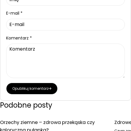
E-mail
*
Komentarz
*
Opublikuj komentarz
Podobne posty
Orzechy ziemne – zdrowa przekąska czy
Zdrowe
kaloryczna pułapka?
Czym zas