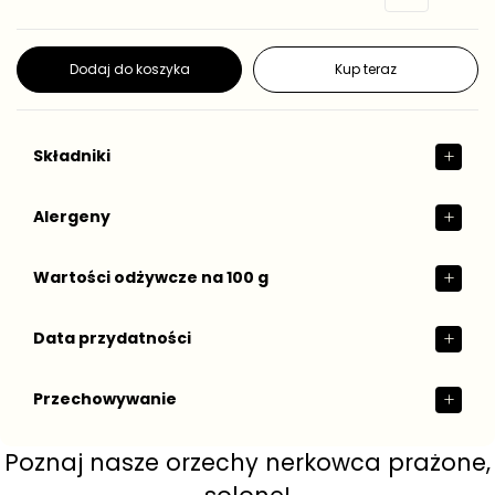
r
n
e
o
g
s
t
u
Dodaj do koszyka
Kup teraz
k
l
o
a
w
r
a
n
Składniki
a
Alergeny
Wartości odżywcze na 100 g
Data przydatności
Przechowywanie
Poznaj nasze orzechy nerkowca prażone,