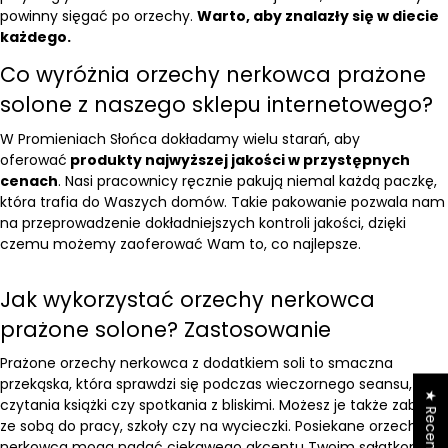
powinny sięgać po orzechy.
Warto, aby znalazły się w diecie
każdego.
Co wyróżnia orzechy nerkowca prażone
solone z naszego sklepu internetowego?
W Promieniach Słońca dokładamy wielu starań, aby
oferować
produkty najwyższej jakości w przystępnych
cenach
. Nasi pracownicy ręcznie pakują niemal każdą paczkę,
która trafia do Waszych domów. Takie pakowanie pozwala nam
na przeprowadzenie dokładniejszych kontroli jakości, dzięki
czemu możemy zaoferować Wam to, co najlepsze.
Jak wykorzystać orzechy nerkowca
prażone solone? Zastosowanie
Prażone orzechy nerkowca z dodatkiem soli to smaczna
przekąska, która sprawdzi się podczas wieczornego seansu,
★ Recenzje
czytania książki czy spotkania z bliskimi. Możesz je także zabrać
ze sobą do pracy, szkoły czy na wycieczki. Posiekane orzechy
nerkowca mogą nadać ciekawego akcentu Twoim sałatkom