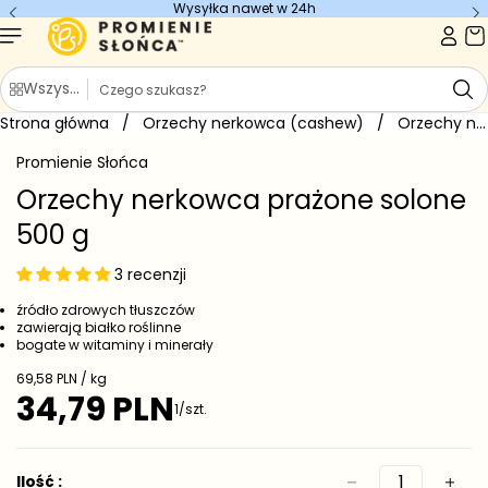
Wysyłka nawet w 24h
Przejdź do
treści
S
Wszystkie kategorie
z
Strona główna
u
/
Orzechy nerkowca (cashew)
/
Orzechy nerkowca prażone solone 500...
Przejdź do
k
informacji
Promienie Słońca
o
a
produkcie
j
Orzechy nerkowca prażone solone
500 g
3 recenzji
źródło zdrowych tłuszczów
zawierają białko roślinne
bogate w witaminy i minerały
C
69,58 PLN / kg
e
34,79 PLN
C
1/szt.
n
e
a
j
n
e
a
Ilość :
d