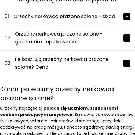
01
Orzechy nerkowca prażone solone - skład
Orzechy nerkowca prażone solone -
02
gramatura i opakowanie
Ile kosztują orzechy nerkowca prażone
03
solone? Cena
Komu polecamy orzechy nerkowca
prażone solone?
Orzechy najczęściej
poleca się uczniom, studentom i
osobom pracującym umysłowo
. Są dawką zdrowych kwasów
tłuszczowych, witamin i minerałów, które mogą korzystnie
oddziaływać na pracę mózgu. Ponadto są zdrową dawką energii
przy nagłym osłabieniu. Nie oznacza to jednak, że inne osoby nie