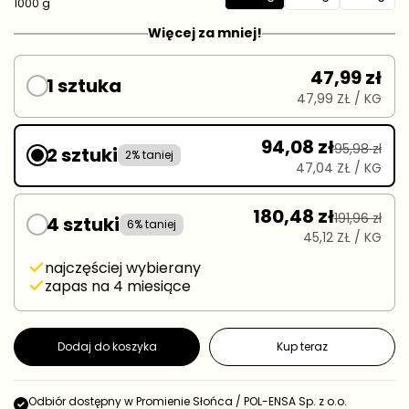
1000 g
250 g
500 g
1000 g
Więcej za mniej!
47,99 zł
1 sztuka
47,99 ZŁ
/ KG
94,08 zł
95,98 zł
2 sztuki
2% taniej
47,04 ZŁ
/ KG
180,48 zł
191,96 zł
4 sztuki
6% taniej
45,12 ZŁ
/ KG
najczęściej wybierany
zapas na 4 miesiące
Dodaj do koszyka
Kup teraz
Odbiór dostępny w
Promienie Słońca / POL-ENSA Sp. z o.o.