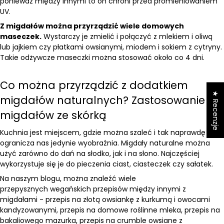
ponieważ między innymi to on chroni przed promieniowaniem
UV.
Z migdałów można przyrządzić wiele domowych
maseczek.
Wystarczy je zmielić i połączyć z mlekiem i oliwą
lub jajkiem czy płatkami owsianymi, miodem i sokiem z cytryny.
Takie odżywcze maseczki można stosować około co 4 dni.
Co można przyrządzić z dodatkiem
★ Recenzje
migdałów naturalnych? Zastosowanie
migdałów ze skórką
Kuchnia jest miejscem, gdzie można szaleć i tak naprawdę
ogranicza nas jedynie wyobraźnia. Migdały naturalne można
użyć zarówno do dań na słodko, jak i na słono. Najczęściej
wykorzystuje się je do pieczenia ciast, ciasteczek czy sałatek.
Na naszym
blogu
, można znaleźć wiele
przepysznych
wegańskich przepisów
między innymi z
migdałami -
przepis na złotą owsiankę z kurkumą i owocami
kandyzowanymi
,
przepis na domowe roślinne mleka
,
przepis na
bakaliowego mazurka
,
przepis na crumble owsiane z