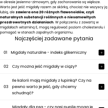
w okresie jesienno-zimowym, gdy zachorowania są większe.
Warto jest jeść migdały razem ze skórką, chociaż nie wszyscy ją
lubią, ale
zawiera ona 20 różnych flawonoidów, czyli
naturalnych substancji roślinnych o niesamowitych
prozdrowotnych działaniach
. W połączeniu z zawartą w
migdałach witaminą E, mogą regulować poziom cholesterolu i
pomagać w stanach zapalnych organizmu.
Najczęściej zadawane pytania
01
Migdały naturalne - indeks glikemiczny
02
Czy można jeść migdały w ciąży?
Ile kalorii mają migdały z łupinką? Czy na
03
pewno warto je jeść, gdy chcemy
schudnąć?
Migdały dla psa - czy nasi pupile mogą je