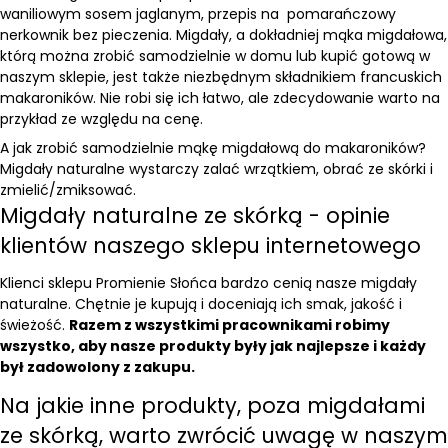
waniliowym sosem jaglanym
,
przepis na pomarańczowy
nerkownik bez pieczenia
. Migdały, a dokładniej
mąka migdałowa
,
którą można zrobić samodzielnie w domu lub kupić gotową w
naszym sklepie, jest także niezbędnym składnikiem francuskich
makaroników. Nie robi się ich łatwo, ale zdecydowanie warto na
przykład ze względu na cenę.
A jak zrobić samodzielnie mąkę migdałową do makaroników?
Migdały naturalne wystarczy zalać wrzątkiem, obrać ze skórki i
zmielić/zmiksować.
Migdały naturalne ze skórką - opinie
klientów naszego sklepu internetowego
Klienci sklepu Promienie Słońca bardzo cenią nasze migdały
naturalne. Chętnie je kupują i doceniają ich smak, jakość i
świeżość.
Razem z wszystkimi pracownikami robimy
wszystko, aby nasze produkty były jak najlepsze i każdy
był zadowolony z zakupu.
Na jakie inne produkty, poza migdałami
ze skórką, warto zwrócić uwagę w naszym