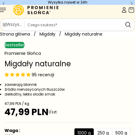
Wysyłka nawet w 24h
Szukaj
Wszystkie kategorie
Strona główna
/
Migdały
/
Migdały naturalne
Bestseller
Promienie Słońca
Migdały naturalne
95 recenzji
zawierają błonnik
źródło nienasyconych tłuszczów
delikatny, lekko słodki smak
Cena jednostkowa
47,99 PLN / kg
47,99 PLN
Cena regularna
1/szt.
Waga :
1000 g
250 g
500 g