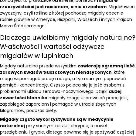
końca jest to prawdziwe określenie, ponieważ
migdał w
rzeczywistości jest nasionem, a nie orzechem
. Migdałowiec
zwyczajny, czyli roślina z której pochodzą migdały obecnie
rośnie głównie w Ameryce, Hiszpanii, Włoszech i innych krajach
Morza Śródziemnego.
Dlaczego uwielbiamy migdały naturalne?
Właściwości i wartości odżywcze
migdałów w łupinkach
Migdały naturalne przede wszystkim
zawierają ogromną ilość
zdrowych kwasów tłuszczowych nienasyconych
, które
mogą wspomagać pracę mózgu, a tym samym poprawiać
pamięć i koncentrację. Często poleca się je jeść osobom z
problemami układu sercowo-naczyniowego. Dzięki
dużej
zawartości błonnika
migdały mogą usprawniać pracę jelit,
zapobiegać zaparciom i pomagać w utracie zbędnych
kilogramów, podczas diety.
Migdały często wykorzystywane są w medycynie
naturalnej
przy suchym kaszlu i chrypce, a nawet
przeziębieniu i grypie, dlatego powinno się je spożywać częściej