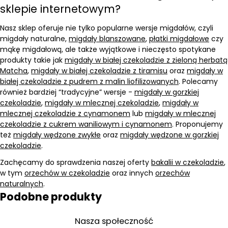
sklepie internetowym?
Nasz sklep oferuje nie tylko popularne wersje migdałów, czyli
migdały naturalne,
migdały blanszowane
,
płatki migdałowe
czy
mąkę migdałową, ale także wyjątkowe i nieczęsto spotykane
produkty takie jak
migdały w białej czekoladzie z zieloną herbatą
Matcha
,
migdały w białej czekoladzie z tiramisu
oraz
migdały w
białej czekoladzie z pudrem z malin liofilizowanych
. Polecamy
również bardziej “tradycyjne” wersje -
migdały w gorzkiej
czekoladzie
,
migdały w mlecznej czekoladzie
,
migdały w
mlecznej czekoladzie z cynamonem
lub
migdały w mlecznej
czekoladzie z cukrem waniliowym i cynamonem
. Proponujemy
też
migdały wędzone zwykłe
oraz
migdały wędzone w gorzkiej
czekoladzie
.
Zachęcamy do sprawdzenia naszej oferty
bakalii w czekoladzie
,
w tym
orzechów w czekoladzie
oraz innych
orzechów
naturalnych
.
Podobne produkty
Nasza społeczność