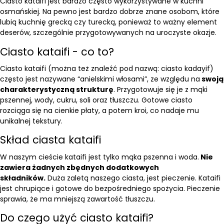
Ciasto kataifi jest bardzo często wykorzystywane w kuchni
osmańskiej. Na pewno jest bardzo dobrze znane osobom, które
lubią kuchnię grecką czy turecką, ponieważ to ważny element
deserów, szczególnie przygotowywanych na uroczyste okazje.
Ciasto kataifi - co to?
Ciasto kataifi (można też znaleźć pod nazwą: ciasto kadayif)
często jest nazywane “anielskimi włosami”, ze względu na
swoją
charakterystyczną strukturę
. Przygotowuje się je z mąki
pszennej, wody, cukru, soli oraz tłuszczu. Gotowe ciasto
rozciąga się na cienkie płaty, a potem kroi, co nadaje mu
unikalnej tekstury.
Skład ciasta kataifi
W naszym cieście kataifi jest tylko mąka pszenna i woda.
Nie
zawiera żadnych zbędnych dodatkowych
składników.
Duża zaletą naszego ciasta, jest pieczenie. Kataifi
jest chrupiące i gotowe do bezpośredniego spożycia. Pieczenie
sprawia, że ma mniejszą zawartość tłuszczu.
Do czego użyć ciasto kataifi?