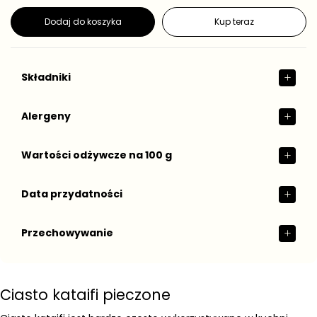
g
s
t
u
Dodaj do koszyka
Kup teraz
k
l
o
a
w
r
a
n
Składniki
a
Alergeny
Wartości odżywcze na 100 g
Data przydatności
Przechowywanie
Ciasto kataifi pieczone