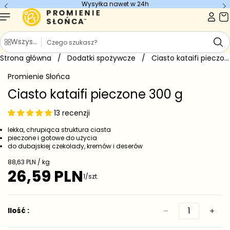
Wysyłka nawet w 24h
Przejdź do
treści
S
Wszystkie kategorie
z
Strona główna
u
/
Dodatki spożywcze
/
Ciasto kataifi pieczone 300 g
Przejdź do
k
informacji
Promienie Słońca
o
a
produkcie
j
Ciasto kataifi pieczone 300 g
13 recenzji
lekka, chrupiąca struktura ciasta
pieczone i gotowe do użycia
do dubajskiej czekolady, kremów i deserów
C
88,63 PLN / kg
e
26,59 PLN
C
1/szt.
n
e
a
j
n
e
a
Ilość :
d
r
n
e
o