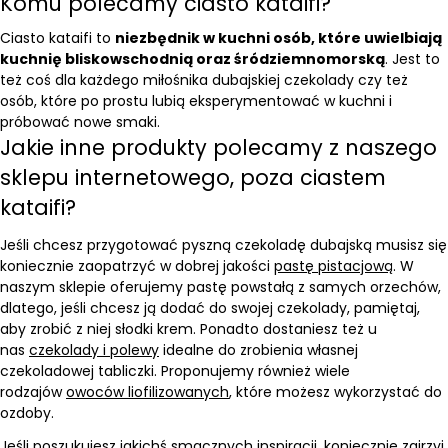
Komu polecamy ciasto kataifi?
Ciasto kataifi to
niezbędnik w kuchni osób, które uwielbiają
kuchnię bliskowschodnią oraz śródziemnomorską
. Jest to
też coś dla każdego miłośnika dubajskiej czekolady czy też
osób, które po prostu lubią eksperymentować w kuchni i
próbować nowe smaki.
Jakie inne produkty polecamy z naszego
sklepu internetowego, poza ciastem
kataifi?
Jeśli chcesz przygotować pyszną czekoladę dubajską musisz się
koniecznie zaopatrzyć w dobrej jakości
pastę pistacjową
. W
naszym sklepie oferujemy pastę powstałą z samych orzechów,
dlatego, jeśli chcesz ją dodać do swojej czekolady, pamiętaj,
aby zrobić z niej słodki krem. Ponadto dostaniesz też u
nas
czekolady i polewy
idealne do zrobienia własnej
czekoladowej tabliczki. Proponujemy również wiele
rodzajów
owoców liofilizowanych
, które możesz wykorzystać do
ozdoby.
Jeśli poszukujesz jakichś smacznych inspiracji, koniecznie zajrzyj